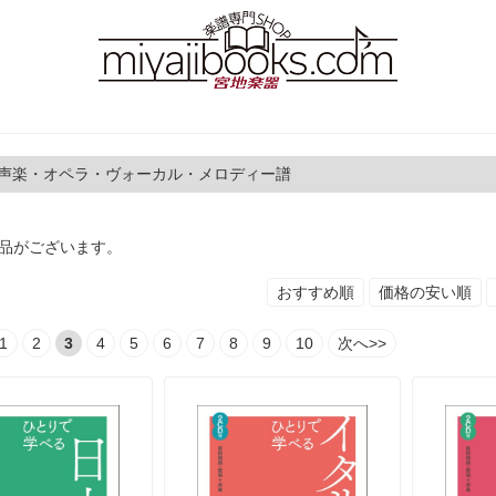
 声楽・オペラ・ヴォーカル・メロディー譜
品がございます。
おすすめ順
価格の安い順
1
2
3
4
5
6
7
8
9
10
次へ>>