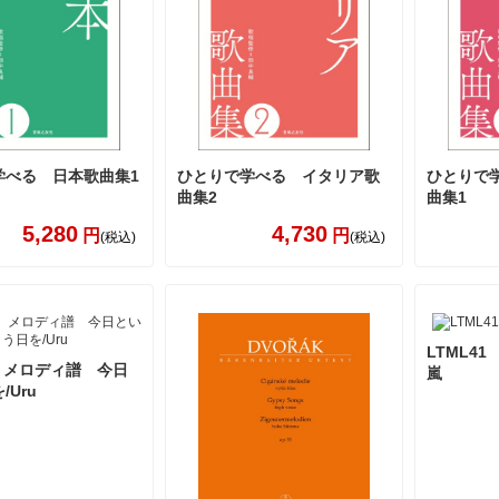
学べる 日本歌曲集1
ひとりで学べる イタリア歌
ひとりで
曲集2
曲集1
5,280
4,730
円
円
(税込)
(税込)
LTML41
9 メロディ譜 今日
嵐
/Uru