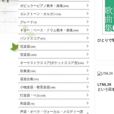
ポピュラーピアノ教本・曲集
(9058)
エレクトーン・オルガン
(519)
グレード
(76)
ギター・ベース・ドラム教本・曲集
(2669)
バンドスコア
(4071)
ひとりで
弦楽器
(2860)
管楽器
(13659)
オーケストラスコア(ポケットスコア含)
(1624)
吹奏楽
(7934)
器楽合奏
(2747)
LTML3
小物楽器・教育楽器
(1986)
という日を
打楽器・ベル
(1336)
和楽器
(726)
声楽・オペラ・ヴォーカル・メロディー譜