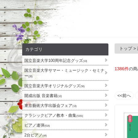
トップ
>
カテゴリ
国立音楽大学100周年記念グッズ
(13)
1386件
の商
国立音楽大学サマー・ミュージック・セミナ
ー
(20)
国立音楽大学オリジナルグッズ
(50)
<<前へ
開成出版 音楽書籍
(12)
東京藝術大学出版会フェア
(13)
クラシックピアノ教本・曲集
(5191)
ピアノ連弾
(614)
2台ピアノ
(44)