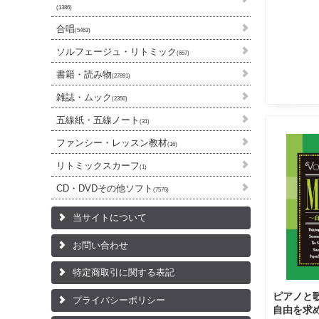
(1386)
合唱
(5463)
ソルフェージュ・リトミック
(657)
書籍・読み物
(27891)
雑誌・ムック
(2350)
五線紙・五線ノート
(31)
ファンシー・レッスン教材
(16)
リトミックスカーフ
(1)
CD・DVDその他ソフト
(7576)
当サイトについて
お問い合わせ
特定商取引に関する表記
ピアノと
プライバシーポリシー
自由を求め