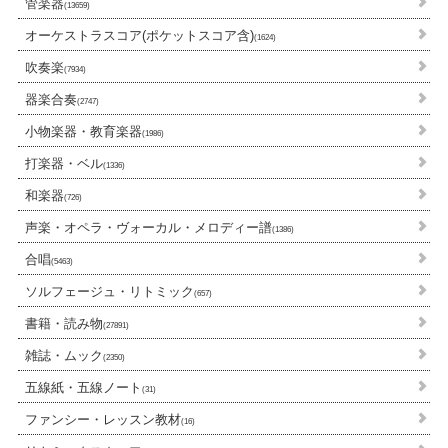
管楽器
(13659)
オーケストラスコア(ポケットスコア含)
(1624)
吹奏楽
(7934)
器楽合奏
(2747)
小物楽器・教育楽器
(1986)
打楽器・ベル
(1336)
和楽器
(726)
声楽・オペラ・ヴォーカル・メロディー譜
(1386)
合唱
(5463)
ソルフェージュ・リトミック
(657)
書籍・読み物
(27891)
雑誌・ムック
(2350)
五線紙・五線ノート
(31)
ファンシー・レッスン教材
(16)