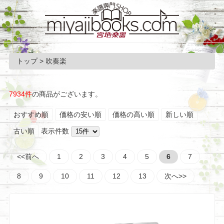
トップ
> 吹奏楽
7934件
の商品がございます。
おすすめ順
価格の安い順
価格の高い順
新しい順
古い順
表示件数
<<前へ
1
2
3
4
5
6
7
8
9
10
11
12
13
次へ>>