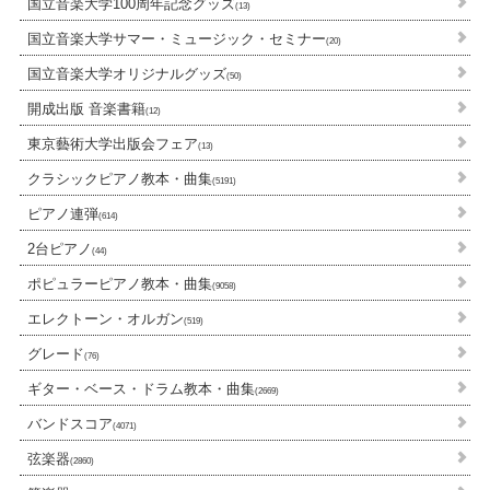
国立音楽大学100周年記念グッズ
(13)
国立音楽大学サマー・ミュージック・セミナー
(20)
国立音楽大学オリジナルグッズ
(50)
開成出版 音楽書籍
(12)
東京藝術大学出版会フェア
(13)
クラシックピアノ教本・曲集
(5191)
ピアノ連弾
(614)
2台ピアノ
(44)
ポピュラーピアノ教本・曲集
(9058)
エレクトーン・オルガン
(519)
グレード
(76)
ギター・ベース・ドラム教本・曲集
(2669)
バンドスコア
(4071)
弦楽器
(2860)