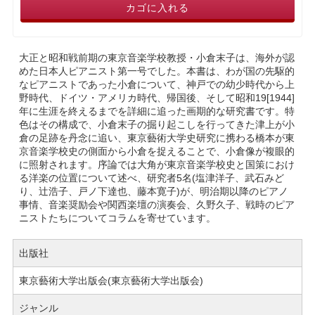
カゴに入れる
大正と昭和戦前期の東京音楽学校教授・小倉末子は、海外が認
めた日本人ピアニスト第一号でした。本書は、わが国の先駆的
なピアニストであった小倉について、神戸での幼少時代から上
野時代、ドイツ・アメリカ時代、帰国後、そして昭和19[1944]
年に生涯を終えるまでを詳細に追った画期的な研究書です。特
色はその構成で、小倉末子の掘り起こしを行ってきた津上が小
倉の足跡を丹念に追い、東京藝術大学史研究に携わる橋本が東
京音楽学校史の側面から小倉を捉えることで、小倉像が複眼的
に照射されます。序論では大角が東京音楽学校史と国策におけ
る洋楽の位置について述べ、研究者5名(塩津洋子、武石みど
り、辻浩子、戸ノ下達也、藤本寛子)が、明治期以降のピアノ
事情、音楽奨励会や関西楽壇の演奏会、久野久子、戦時のピア
ニストたちについてコラムを寄せています。
出版社
東京藝術大学出版会(東京藝術大学出版会)
ジャンル