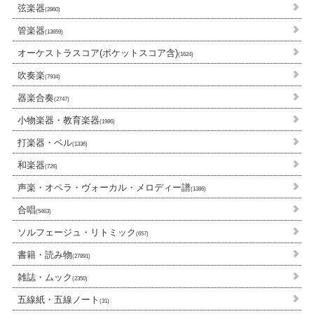
弦楽器
(2860)
管楽器
(13659)
オーケストラスコア(ポケットスコア含)
(1624)
吹奏楽
(7934)
器楽合奏
(2747)
小物楽器・教育楽器
(1986)
打楽器・ベル
(1336)
和楽器
(726)
声楽・オペラ・ヴォーカル・メロディー譜
(1386)
合唱
(5463)
ソルフェージュ・リトミック
(657)
書籍・読み物
(27891)
雑誌・ムック
(2350)
五線紙・五線ノート
(31)