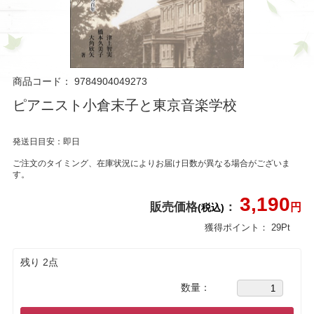
商品コード：
9784904049273
ピアニスト小倉末子と東京音楽学校
発送日目安：即日
ご注文のタイミング、在庫状況によりお届け日数が異なる場合がございま
す。
3,190
販売価格
：
円
(税込)
獲得ポイント：
29
Pt
残り 2点
数量：