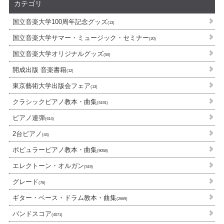
カテゴリ
国立音楽大学100周年記念グッズ
(13)
国立音楽大学サマー・ミュージック・セミナー
(20)
国立音楽大学オリジナルグッズ
(50)
開成出版 音楽書籍
(12)
東京藝術大学出版会フェア
(13)
クラシックピアノ教本・曲集
(5191)
ピアノ連弾
(614)
2台ピアノ
(44)
ポピュラーピアノ教本・曲集
(9058)
エレクトーン・オルガン
(519)
グレード
(76)
ギター・ベース・ドラム教本・曲集
(2669)
バンドスコア
(4071)