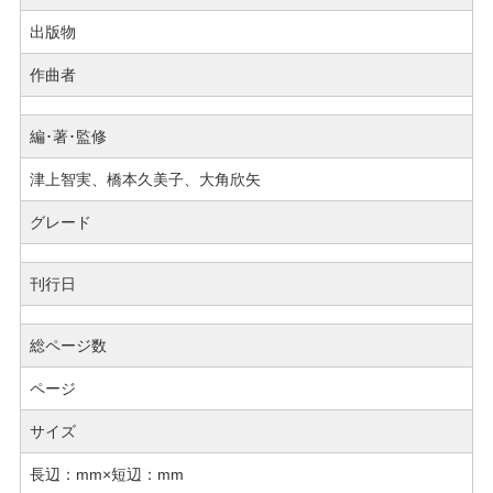
出版物
作曲者
編･著･監修
津上智実、橋本久美子、大角欣矢
グレード
刊行日
総ページ数
ページ
サイズ
長辺：mm×短辺：mm