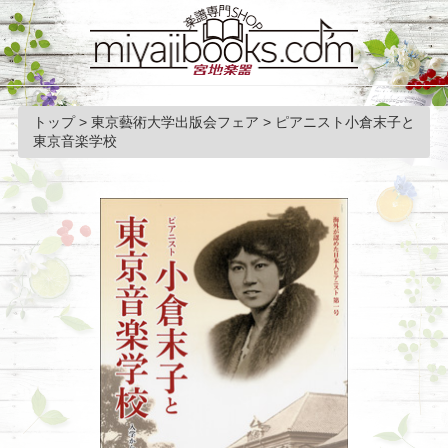
トップ
>
東京藝術大学出版会フェア
>
ピアニスト小倉末子と
東京音楽学校