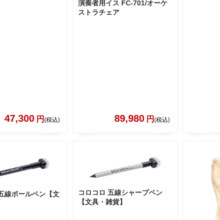
演奏者用イス FC-701/オーケ
ストラチェア
47,300
89,980
円
円
(税込)
(税込)
コロコロ 五線シャープペン
 五線ボールペン【文
【文具・雑貨】
】