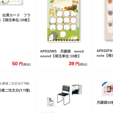
FA 出席カード フラ
【発注単位:10枚】
AP032F
AP032WS 月謝袋 wood
note【発
sound【発注単位:10枚】
50
39
円
円
(税込)
(税込)
様ご注文分(T.T様)
月謝袋10