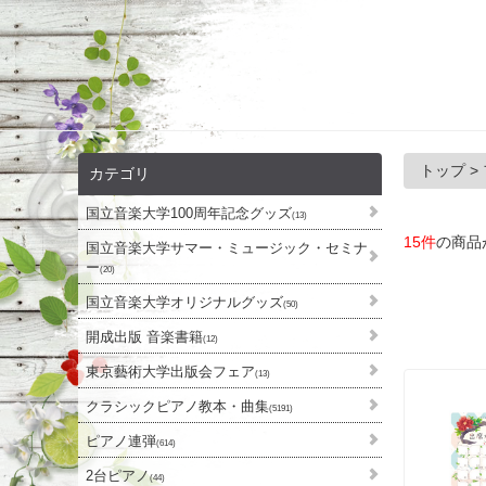
トップ
>
カテゴリ
国立音楽大学100周年記念グッズ
(13)
15件
の商品
国立音楽大学サマー・ミュージック・セミナ
ー
(20)
国立音楽大学オリジナルグッズ
(50)
開成出版 音楽書籍
(12)
東京藝術大学出版会フェア
(13)
クラシックピアノ教本・曲集
(5191)
ピアノ連弾
(614)
2台ピアノ
(44)