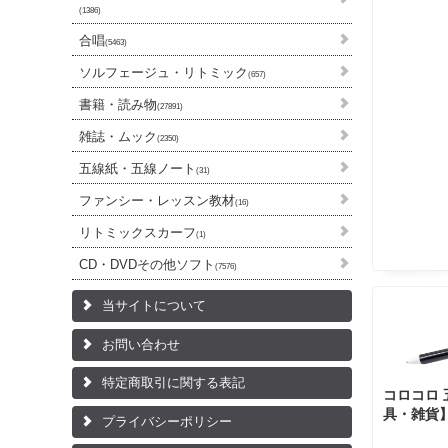
(1386)
合唱
(5463)
ソルフェージュ・リトミック
(657)
書籍・読み物
(27891)
雑誌・ムック
(2350)
五線紙・五線ノート
(31)
ファンシー・レッスン教材
(16)
リトミックスカーフ
(1)
CD・DVDその他ソフト
(7576)
当サイトについて
お問い合わせ
特定商取引に関する表記
コロコロ
具・雑貨
プライバシーポリシー