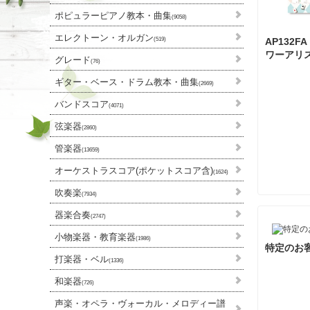
ポピュラーピアノ教本・曲集
(9058)
エレクトーン・オルガン
AP132
(519)
ワーアリス
グレード
(76)
ギター・ベース・ドラム教本・曲集
(2669)
バンドスコア
(4071)
弦楽器
(2860)
管楽器
(13659)
オーケストラスコア(ポケットスコア含)
(1624)
吹奏楽
(7934)
器楽合奏
(2747)
小物楽器・教育楽器
(1986)
特定のお客
打楽器・ベル
(1336)
和楽器
(726)
声楽・オペラ・ヴォーカル・メロディー譜