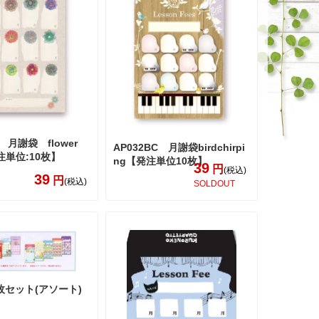
N 月謝袋 flower
AP032BC 月謝袋birdchirpi
注単位:10枚】
ng【発注単位10枚】
39
円
(税込)
39
円
(税込)
SOLDOUT
枚セット(アソート)