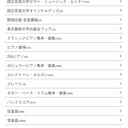
国立音楽大学サマー・ミュージック・セミナー
(20)
国立音楽大学オリジナルグッズ
(50)
開成出版 音楽書籍
(12)
東京藝術大学出版会フェア
(13)
クラシックピアノ教本・曲集
(5191)
ピアノ連弾
(614)
2台ピアノ
(44)
ポピュラーピアノ教本・曲集
(9058)
エレクトーン・オルガン
(519)
グレード
(76)
ギター・ベース・ドラム教本・曲集
(2669)
バンドスコア
(4071)
弦楽器
(2860)
管楽器
(13659)