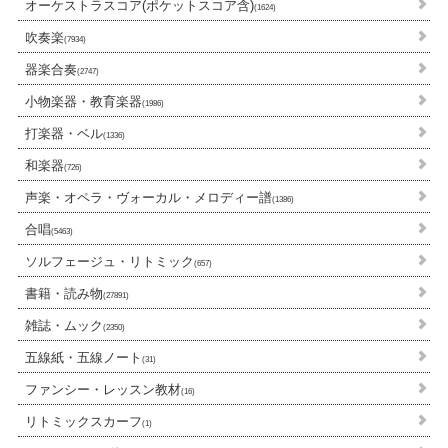
オーケストラスコア(ポケットスコア含)
(1624)
吹奏楽
(7934)
器楽合奏
(2747)
小物楽器・教育楽器
(1986)
打楽器・ベル
(1336)
和楽器
(726)
声楽・オペラ・ヴォーカル・メロディー譜
(1386)
合唱
(5463)
ソルフェージュ・リトミック
(657)
書籍・読み物
(27891)
雑誌・ムック
(2350)
五線紙・五線ノート
(31)
ファンシー・レッスン教材
(16)
リトミックスカーフ
(1)