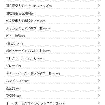
国立音楽大学オリジナルグッズ
(50)
開成出版 音楽書籍
(12)
東京藝術大学出版会フェア
(13)
クラシックピアノ教本・曲集
(5191)
ピアノ連弾
(614)
2台ピアノ
(44)
ポピュラーピアノ教本・曲集
(9058)
エレクトーン・オルガン
(519)
グレード
(76)
ギター・ベース・ドラム教本・曲集
(2669)
バンドスコア
(4071)
弦楽器
(2860)
管楽器
(13659)
オーケストラスコア(ポケットスコア含)
(1624)