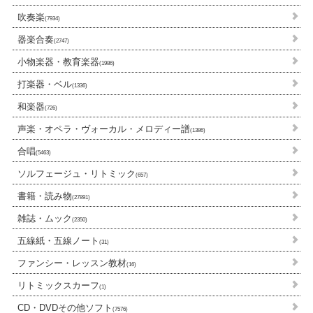
吹奏楽
(7934)
器楽合奏
(2747)
小物楽器・教育楽器
(1986)
打楽器・ベル
(1336)
和楽器
(726)
声楽・オペラ・ヴォーカル・メロディー譜
(1386)
合唱
(5463)
ソルフェージュ・リトミック
(657)
書籍・読み物
(27891)
雑誌・ムック
(2350)
五線紙・五線ノート
(31)
ファンシー・レッスン教材
(16)
リトミックスカーフ
(1)
CD・DVDその他ソフト
(7576)