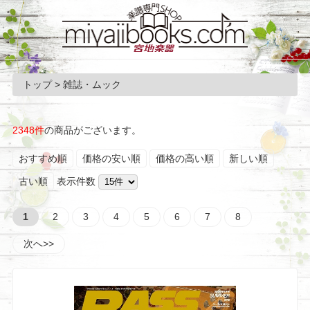
トップ
> 雑誌・ムック
2348件
の商品がございます。
おすすめ順
価格の安い順
価格の高い順
新しい順
古い順
表示件数
1
2
3
4
5
6
7
8
次へ>>