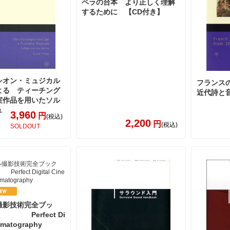
ペラの台本 より正しく理解
するために 【CD付き】
シオン・ミュジカル
フランス
よる ティーチング
近代詩と
実作品を用いたソル
ュ
3,960
円
(税込)
2,200
円
(税込)
SOLDOUT
撮影技術完全ブッ
rfect Di
nematography