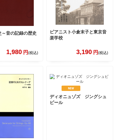
ピアニスト小倉末子と東京音
史～音の記録の歴史
楽学校
1,980
3,190
円
円
(税込)
(税込)
ディオニュゾズ ジングシュ
ピール