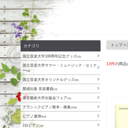
トップ
>
カテゴリ
国立音楽大学100周年記念グッズ
(13)
13件
の商品
国立音楽大学サマー・ミュージック・セミナ
ー
(20)
国立音楽大学オリジナルグッズ
(50)
開成出版 音楽書籍
(12)
東京藝術大学出版会フェア
(13)
クラシックピアノ教本・曲集
(5191)
ピアノ連弾
(614)
2台ピアノ
(44)