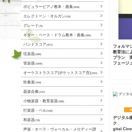
ポピュラーピアノ教本・曲集
(9058)
エレクトーン・オルガン
(519)
グレード
(76)
ギター・ベース・ドラム教本・曲集
(2669)
バンドスコア
(4071)
フォルマ
教育法に
弦楽器
(2860)
プラン 
フェージ
管楽器
(13659)
オーケストラスコア(ポケットスコア含)
(1624)
吹奏楽
(7934)
器楽合奏
(2747)
小物楽器・教育楽器
(1986)
打楽器・ベル
(1336)
デジタル
和楽器
(726)
ク Pe
gital Ci
声楽・オペラ・ヴォーカル・メロディー譜