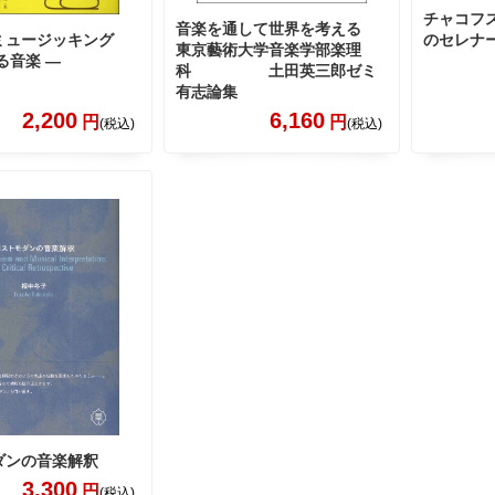
チャコフ
音楽を通して世界を考える
ミュージッキング
のセレナ
東京藝術大学音楽学部楽理
る音楽 ―
科 土田英三郎ゼミ
有志論集
2,200
6,160
円
円
(税込)
(税込)
ダンの音楽解釈
3,300
円
(税込)