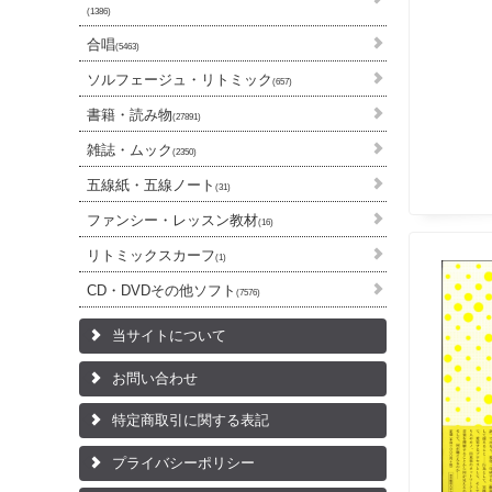
(1386)
合唱
(5463)
ソルフェージュ・リトミック
(657)
書籍・読み物
(27891)
雑誌・ムック
(2350)
五線紙・五線ノート
(31)
ファンシー・レッスン教材
(16)
リトミックスカーフ
(1)
CD・DVDその他ソフト
(7576)
当サイトについて
お問い合わせ
特定商取引に関する表記
プライバシーポリシー