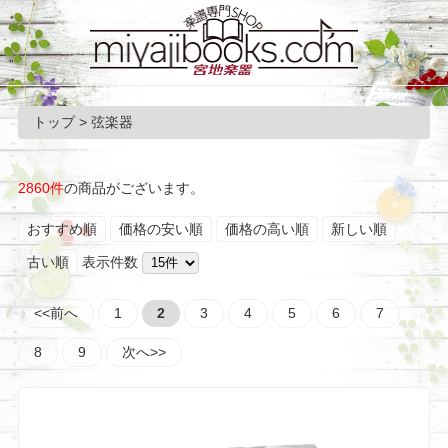
トップ
> 弦楽器
2860件
の商品がございます。
おすすめ順
価格の安い順
価格の高い順
新しい順
古い順
表示件数
<<前へ
1
2
3
4
5
6
7
8
9
次へ>>