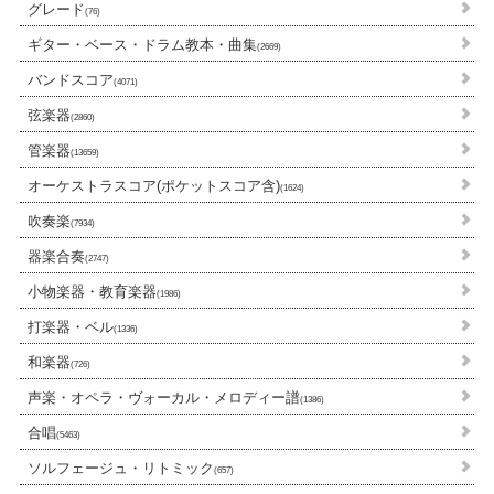
グレード
(76)
ギター・ベース・ドラム教本・曲集
(2669)
バンドスコア
(4071)
弦楽器
(2860)
管楽器
(13659)
オーケストラスコア(ポケットスコア含)
(1624)
吹奏楽
(7934)
器楽合奏
(2747)
小物楽器・教育楽器
(1986)
打楽器・ベル
(1336)
和楽器
(726)
声楽・オペラ・ヴォーカル・メロディー譜
(1386)
合唱
(5463)
ソルフェージュ・リトミック
(657)