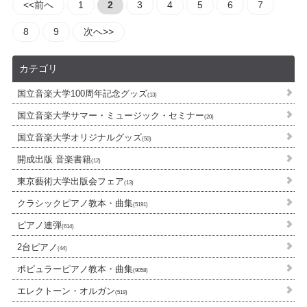
<<前へ
1
2
3
4
5
6
7
8
9
次へ>>
カテゴリ
国立音楽大学100周年記念グッズ
(13)
国立音楽大学サマー・ミュージック・セミナー
(20)
国立音楽大学オリジナルグッズ
(50)
開成出版 音楽書籍
(12)
東京藝術大学出版会フェア
(13)
クラシックピアノ教本・曲集
(5191)
ピアノ連弾
(614)
2台ピアノ
(44)
ポピュラーピアノ教本・曲集
(9058)
エレクトーン・オルガン
(519)