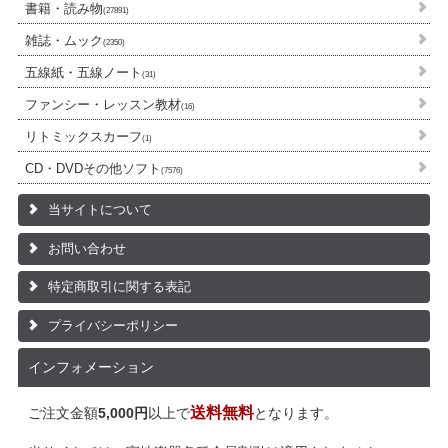
書籍・読み物
(27891)
雑誌・ムック
(2350)
五線紙・五線ノート
(31)
ファンシー・レッスン教材
(16)
リトミックスカーフ
(1)
CD・DVDその他ソフト
(7576)
当サイトについて
お問い合わせ
特定商取引に関する表記
プライバシーポリシー
インフォメーション
送料無料
ご注文金額
5,000円
以上で
となります。