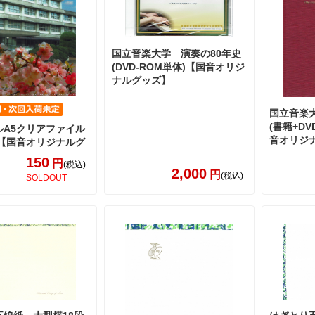
国立音楽大学 演奏の80年史
(DVD-ROM単体)【国音オリジ
ナルグッズ】
国立音楽
(書籍+DV
ルA5クリアファイル
音オリジ
)【国音オリジナルグ
150
円
(税込)
2,000
円
(税込)
SOLDOUT