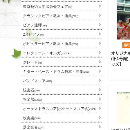
東京藝術大学出版会フェア
(13)
クラシックピアノ教本・曲集
(5191)
ピアノ連弾
(614)
2台ピアノ
(44)
ポピュラーピアノ教本・曲集
(9058)
エレクトーン・オルガン
オリジナ
(519)
(旧1号館
グレード
(76)
ッズ】
ギター・ベース・ドラム教本・曲集
(2669)
バンドスコア
(4071)
弦楽器
(2860)
管楽器
(13659)
オーケストラスコア(ポケットスコア含)
(1624)
吹奏楽
(7934)
器楽合奏
(2747)