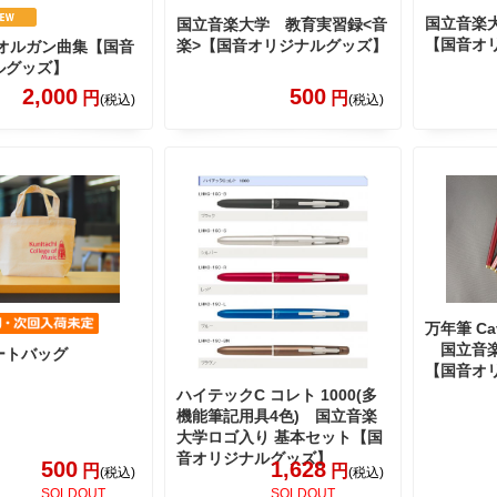
国立音楽
国立音楽大学 教育実習録<音
【国音オ
楽>【国音オリジナルグッズ】
子オルガン曲集【国音
ルグッズ】
2,000
500
円
円
(税込)
(税込)
万年筆 Ca
国立音
ートバッグ
【国音オ
ハイテックC コレト 1000(多
機能筆記用具4色) 国立音楽
大学ロゴ入り 基本セット【国
音オリジナルグッズ】
500
1,628
円
円
(税込)
(税込)
SOLDOUT
SOLDOUT