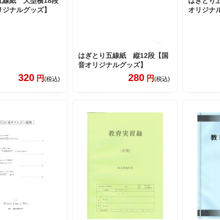
五線紙 大型横18段
はぎとり
リジナルグッズ】
オリジナ
はぎとり五線紙 縦12段【国
音オリジナルグッズ】
320
280
円
円
(税込)
(税込)