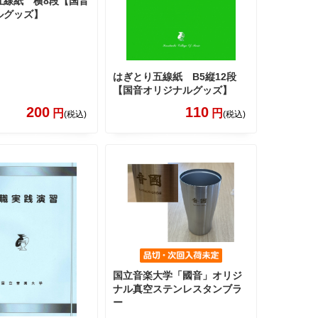
五線紙 横8段【国音
ルグッズ】
はぎとり五線紙 B5縦12段
【国音オリジナルグッズ】
200
110
円
円
(税込)
(税込)
国立音楽大学「國音」オリジ
ナル真空ステンレスタンブラ
ー