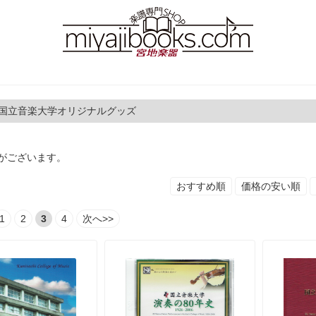
 国立音楽大学オリジナルグッズ
がございます。
おすすめ順
価格の安い順
1
2
3
4
次へ>>