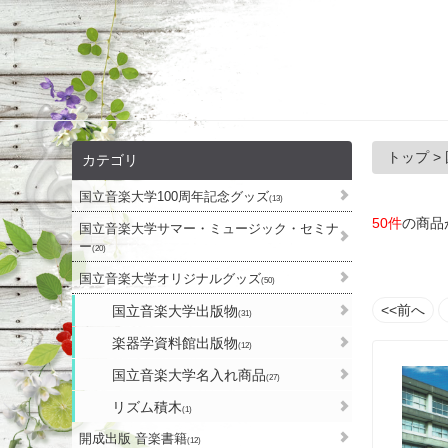
トップ
>
カテゴリ
国立音楽大学100周年記念グッズ
(13)
50件
の商品
国立音楽大学サマー・ミュージック・セミナ
ー
(20)
国立音楽大学オリジナルグッズ
(50)
<<前へ
国立音楽大学出版物
(31)
楽器学資料館出版物
(12)
国立音楽大学名入れ商品
(27)
リズム積木
(1)
開成出版 音楽書籍
(12)