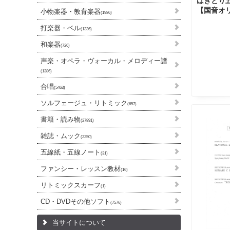
はぎとり
【国音オ
小物楽器・教育楽器
(1986)
打楽器・ベル
(1336)
和楽器
(726)
声楽・オペラ・ヴォーカル・メロディー譜
(1386)
合唱
(5463)
ソルフェージュ・リトミック
(657)
書籍・読み物
(27891)
雑誌・ムック
(2350)
五線紙・五線ノート
(31)
ファンシー・レッスン教材
(16)
リトミックスカーフ
(1)
CD・DVDその他ソフト
(7576)
当サイトについて