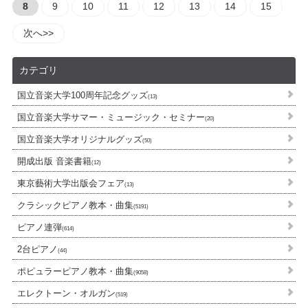
8
9
10
11
12
13
14
15
次へ>>
カテゴリ
国立音楽大学100周年記念グッズ
(13)
国立音楽大学サマー・ミュージック・セミナー
(20)
国立音楽大学オリジナルグッズ
(50)
開成出版 音楽書籍
(12)
東京藝術大学出版会フェア
(13)
クラシックピアノ教本・曲集
(5191)
ピアノ連弾
(614)
2台ピアノ
(44)
ポピュラーピアノ教本・曲集
(9058)
エレクトーン・オルガン
(519)