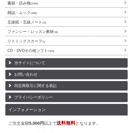
書籍・読み物
(27891)
雑誌・ムック
(2350)
五線紙・五線ノート
(31)
ファンシー・レッスン教材
(16)
リトミックスカーフ
(1)
CD・DVDその他ソフト
(7576)
当サイトについて
お問い合わせ
特定商取引に関する表記
プライバシーポリシー
インフォメーション
送料無料
ご注文金額
5,000円
以上で
となります。