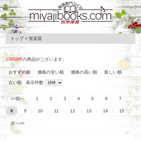
トップ
> 管楽器
13659件
の商品がございます。
おすすめ順
価格の安い順
価格の高い順
新しい順
古い順
表示件数
<<前へ
1
2
3
4
5
6
7
8
9
10
11
12
13
14
15
次へ>>