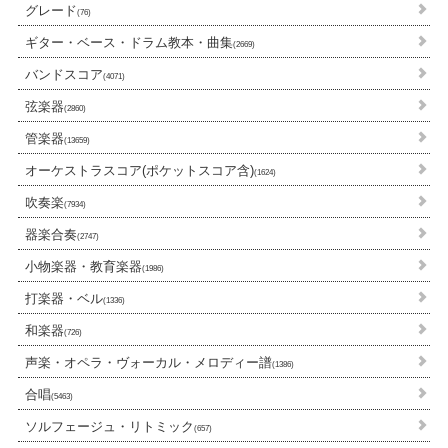
グレード
(76)
ギター・ベース・ドラム教本・曲集
(2669)
バンドスコア
(4071)
弦楽器
(2860)
管楽器
(13659)
オーケストラスコア(ポケットスコア含)
(1624)
吹奏楽
(7934)
器楽合奏
(2747)
小物楽器・教育楽器
(1986)
打楽器・ベル
(1336)
和楽器
(726)
声楽・オペラ・ヴォーカル・メロディー譜
(1386)
合唱
(5463)
ソルフェージュ・リトミック
(657)