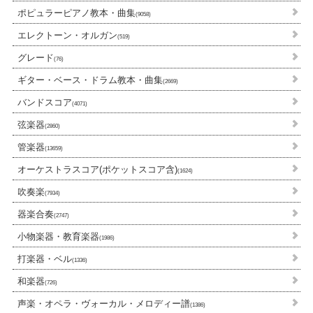
ポピュラーピアノ教本・曲集
(9058)
エレクトーン・オルガン
(519)
グレード
(76)
ギター・ベース・ドラム教本・曲集
(2669)
バンドスコア
(4071)
弦楽器
(2860)
管楽器
(13659)
オーケストラスコア(ポケットスコア含)
(1624)
吹奏楽
(7934)
器楽合奏
(2747)
小物楽器・教育楽器
(1986)
打楽器・ベル
(1336)
和楽器
(726)
声楽・オペラ・ヴォーカル・メロディー譜
(1386)