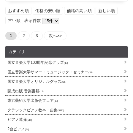
おすすめ順
価格の安い順
価格の高い順
新しい順
古い順
表示件数
1
2
3
次へ>>
カテゴリ
国立音楽大学100周年記念グッズ
(13)
国立音楽大学サマー・ミュージック・セミナー
(20)
国立音楽大学オリジナルグッズ
(50)
開成出版 音楽書籍
(12)
東京藝術大学出版会フェア
(13)
クラシックピアノ教本・曲集
(5191)
ピアノ連弾
(614)
2台ピアノ
(44)