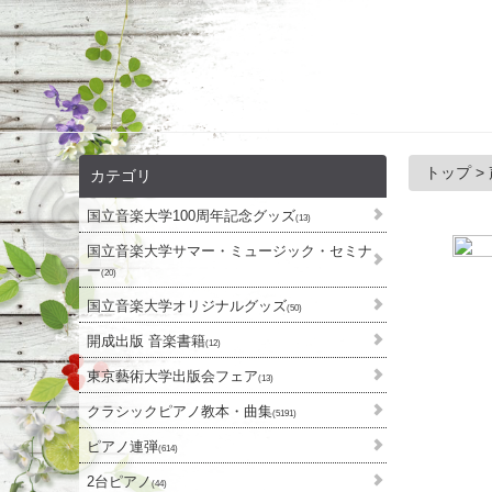
トップ
>
カテゴリ
国立音楽大学100周年記念グッズ
(13)
国立音楽大学サマー・ミュージック・セミナ
ー
(20)
国立音楽大学オリジナルグッズ
(50)
開成出版 音楽書籍
(12)
東京藝術大学出版会フェア
(13)
クラシックピアノ教本・曲集
(5191)
ピアノ連弾
(614)
2台ピアノ
(44)