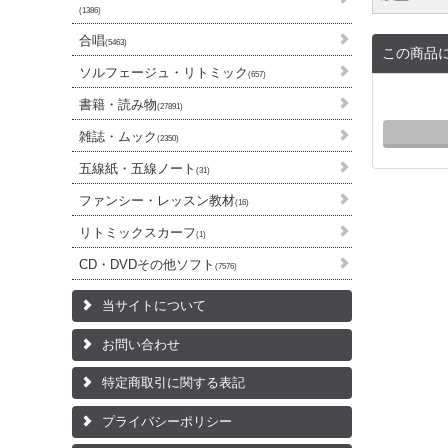
(1386)
合唱
(5463)
この商品
ソルフェージュ・リトミック
(657)
書籍・読み物
(27891)
雑誌・ムック
(2350)
五線紙・五線ノート
(31)
ファンシー・レッスン教材
(16)
リトミックスカーフ
(1)
CD・DVDその他ソフト
(7576)
当サイトについて
お問い合わせ
特定商取引に関する表記
プライバシーポリシー