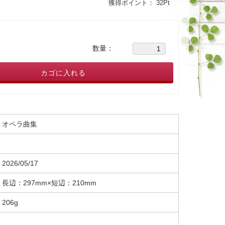
獲得ポイント：
32
Pt
数量：
カゴに入れる
オペラ曲集
2026/05/17
長辺：297mm×短辺：210mm
206g