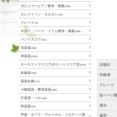
ポピュラーピアノ教本・曲集
(9058)
エレクトーン・オルガン
(519)
グレード
(76)
ギター・ベース・ドラム教本・曲集
(2669)
バンドスコア
(4071)
弦楽器
(2860)
管楽器
(13659)
オーケストラスコア(ポケットスコア含)
出版社
(1624)
吹奏楽
(7934)
作曲者
器楽合奏
(2747)
グレード
小物楽器・教育楽器
(1986)
総ページ
打楽器・ベル
(1336)
厚み
和楽器
(726)
声楽・オペラ・ヴォーカル・メロディー譜
版型