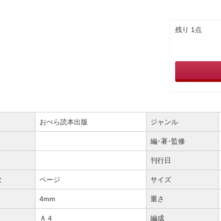
残り 1点
おぺら読本出版
ジャンル
編･著･監修
刊行日
数
ページ
サイズ
4mm
重さ
Ａ４
編成