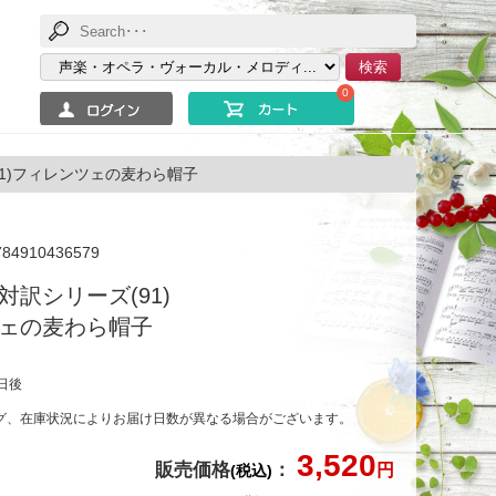
検索
0
1)フィレンツェの麦わら帽子
784910436579
対訳シリーズ(91)
ェの麦わら帽子
日後
グ、在庫状況によりお届け日数が異なる場合がございます。
3,520
販売価格
：
円
(税込)