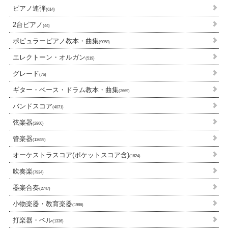
ピアノ連弾
(614)
2台ピアノ
(44)
ポピュラーピアノ教本・曲集
(9058)
エレクトーン・オルガン
(519)
グレード
(76)
ギター・ベース・ドラム教本・曲集
(2669)
バンドスコア
(4071)
弦楽器
(2860)
管楽器
(13659)
オーケストラスコア(ポケットスコア含)
(1624)
吹奏楽
(7934)
器楽合奏
(2747)
小物楽器・教育楽器
(1986)
打楽器・ベル
(1336)