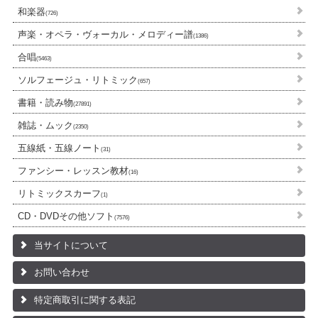
和楽器
(726)
声楽・オペラ・ヴォーカル・メロディー譜
(1386)
合唱
(5463)
ソルフェージュ・リトミック
(657)
書籍・読み物
(27891)
雑誌・ムック
(2350)
五線紙・五線ノート
(31)
ファンシー・レッスン教材
(16)
リトミックスカーフ
(1)
CD・DVDその他ソフト
(7576)
当サイトについて
お問い合わせ
特定商取引に関する表記