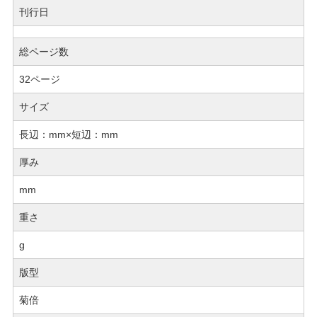
刊行日
総ページ数
32ページ
サイズ
長辺：mm×短辺：mm
厚み
mm
重さ
g
版型
菊倍