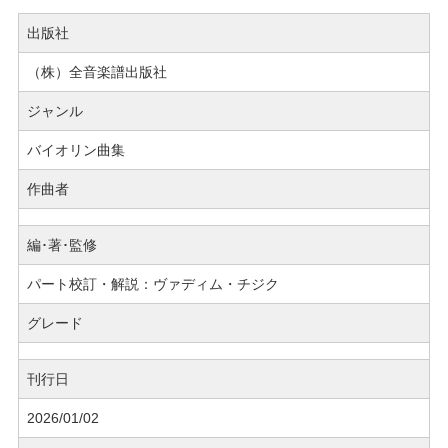
出版社
（株）全音楽譜出版社
ジャンル
バイオリン曲集
作曲者
編･著･監修
パート校訂・解説：ヴァディム・チジク
グレード
刊行日
2026/01/02