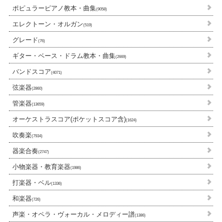
ポピュラーピアノ教本・曲集
(9058)
エレクトーン・オルガン
(519)
グレード
(76)
ギター・ベース・ドラム教本・曲集
(2669)
バンドスコア
(4071)
弦楽器
(2860)
管楽器
(13659)
オーケストラスコア(ポケットスコア含)
(1624)
吹奏楽
(7934)
器楽合奏
(2747)
小物楽器・教育楽器
(1986)
打楽器・ベル
(1336)
和楽器
(726)
声楽・オペラ・ヴォーカル・メロディー譜
(1386)