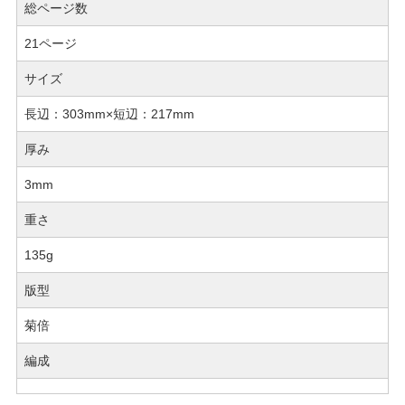
総ページ数
21ページ
サイズ
長辺：303mm×短辺：217mm
厚み
3mm
重さ
135g
版型
菊倍
編成