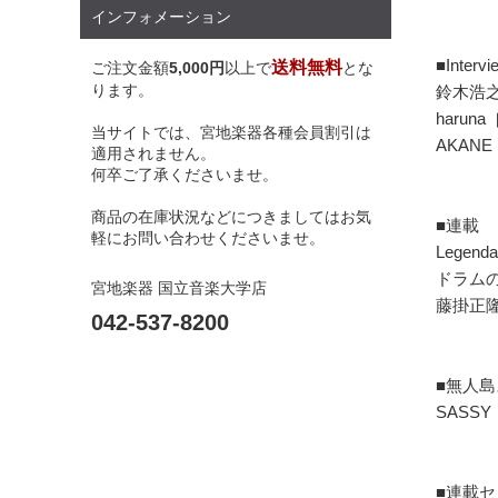
インフォメーション
■Intervi
送料無料
ご注文金額
5,000円
以上で
とな
ります。
鈴木浩之
haruna
当サイトでは、宮地楽器各種会員割引は
AKANE
適用されません。
何卒ご了承くださいませ。
商品の在庫状況などにつきましてはお気
■連載
軽にお問い合わせくださいませ。
Legenda
ドラムの
宮地楽器 国立音楽大学店
藤掛正
042-537-8200
■無人
SASSY［
■連載