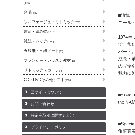
(1386)
合唱
(5463)
■追悼
ソルフェージュ・リトミック
ニール・
(657)
書籍・読み物
(27891)
1974
雑誌・ムック
(2350)
で、常
五線紙・五線ノート
パート
(31)
成長・成
ファンシー・レッスン教材
(16)
の完全
リトミックスカーフ
(1)
魅力に
CD・DVDその他ソフト
(7576)
当サイトについて
■close 
the NA
お問い合わせ
特定商取引に関する表記
■Special
プライバシーポリシー
角銅真実