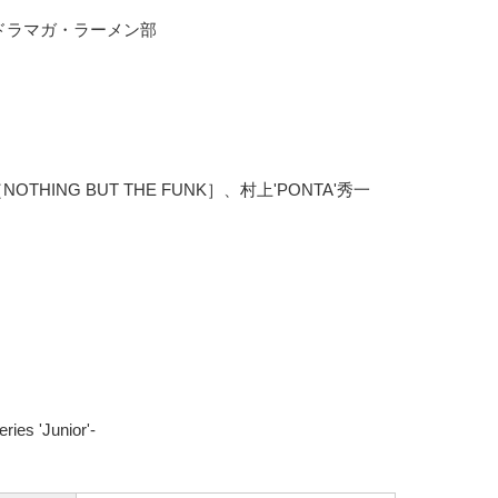
、ドラマガ・ラーメン部
［NOTHING BUT THE FUNK］、村上'PONTA'秀一
ies 'Junior'-