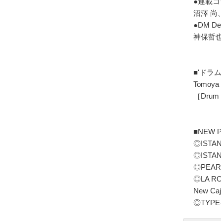
●連載コ
沼澤 尚
●DM De
神保哲
■'ドラム
Tomoy
［Dru
■NEW 
◎ISTAN
◎ISTAN
◎PEARL
◎LA R
New Cajo
◎TYPE-