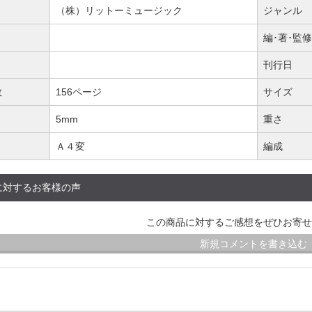
（株）リットーミュージック
ジャンル
編･著･監修
刊行日
数
156ページ
サイズ
5mm
重さ
Ａ４変
編成
に対するお客様の声
この商品に対するご感想をぜひお寄せ
新規コメントを書き込む