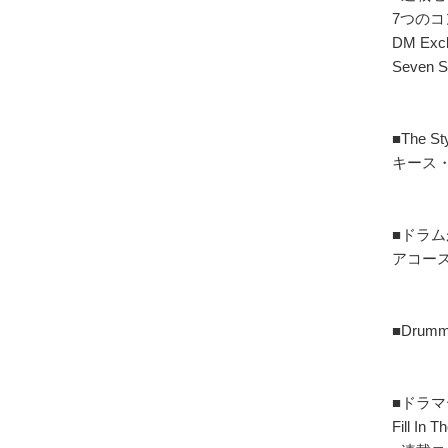
7つの
DM Excl
Seven St
■The St
キース・
■ドラ
アコー
■Drumme
■ドラマ
Fill In 