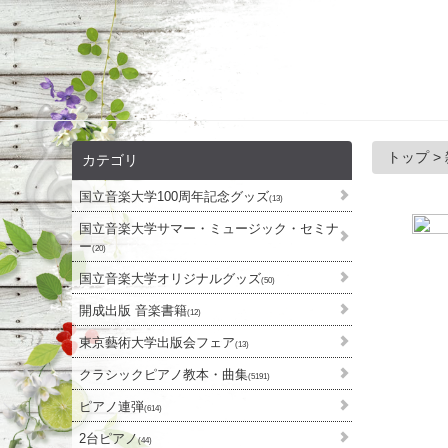
トップ
>
カテゴリ
国立音楽大学100周年記念グッズ
(13)
国立音楽大学サマー・ミュージック・セミナ
ー
(20)
国立音楽大学オリジナルグッズ
(50)
開成出版 音楽書籍
(12)
東京藝術大学出版会フェア
(13)
クラシックピアノ教本・曲集
(5191)
ピアノ連弾
(614)
2台ピアノ
(44)