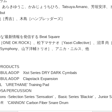
ラム
、あらきゆうこ、かみじょうちひろ、Tatsuya Amano、芳垣安洋
but
也［秀吉］、木島［ハンブレッダーズ］
な'最新情報を発信する Beat Square
a［ONE OK ROCK］、松下マサナオ［Yasei Collective］、沼澤 尚
m Symphony、山下洋輔トリオ］、アニカ・ニルス、他
PRODUCTS
BUL AGOP Xist Series DRY DARK Cymbals
BUL AGOP Clapstack Expansion
 'URETHANE' Training Pad
OSA PERCUSSION
ns -Selection Series 'Sensation'， Basic Series 'Blackie'， Junior Ser
R 'CANNON' Carbon Fiber Snare Drum