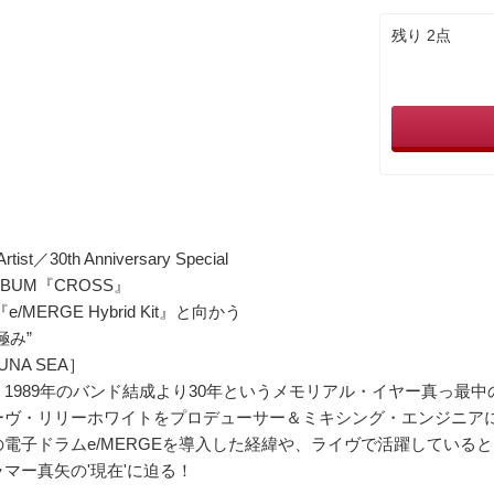
残り 2点
rtist／30th Anniversary Special
LBUM『CROSS』
『e/MERGE Hybrid Kit』と向かう
極み”
NA SEA］
1989年のバンド結成より30年というメモリアル・イヤー真っ最中の
ーヴ・リリーホワイトをプロデューサー＆ミキシング・エンジニアに迎
の電子ドラムe/MERGEを導入した経緯や、ライヴで活躍している
マー真矢の'現在'に迫る！