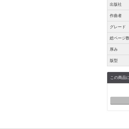
出版社
作曲者
グレード
総ページ
厚み
版型
この商品