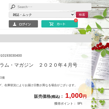
検索
0
910193030400
ラム・マガジン ２０２０年４月号
日後
グ、在庫状況によりお届け日数が異なる場合がございます。
1,000
販売価格
：
円
(税込)
獲得ポイント：
9
Pt