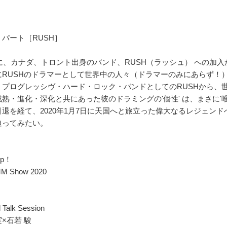
パート［RUSH］
年に、カナダ、トロント出身のバンド、RUSH（ラッシュ） への加入から
にRUSHのドラマーとして世界中の人々（ドラマーのみにあらず！
。プログレッシヴ・ハード・ロック・バンドとしてのRUSHから、
熟・進化・深化と共にあった彼のドラミングの'個性' は、まさに'唯一
引退を経て、2020年1月7日に天国へと旅立った偉大なるレジェン
迫ってみたい。
up！
MM Show 2020
 Talk Session
×石若 駿