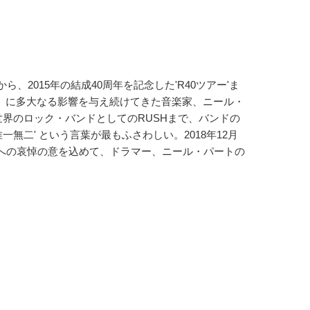
、2015年の結成40周年を記念した'R40ツアー'ま
） に多大なる影響を与え続けてきた音楽家、ニール・
世界のロック・バンドとしてのRUSHまで、バンドの
無二' という言葉が最もふさわしい。2018年12月
ドへの哀悼の意を込めて、ドラマー、ニール・パートの