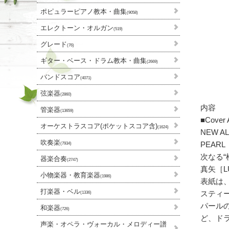
ポピュラーピアノ教本・曲集
(9058)
エレクトーン・オルガン
(519)
グレード
(76)
ギター・ベース・ドラム教本・曲集
(2669)
バンドスコア
(4071)
弦楽器
(2860)
内容
管楽器
(13659)
■Cover A
オーケストラスコア(ポケットスコア含)
(1624)
NEW A
吹奏楽
PEARL
(7934)
次なる“
器楽合奏
(2747)
真矢［LU
小物楽器・教育楽器
(1986)
表紙は、
打楽器・ベル
スティ
(1336)
パール
和楽器
(726)
ど、ドラ
声楽・オペラ・ヴォーカル・メロディー譜