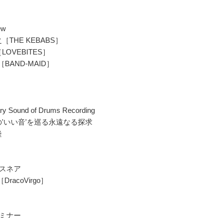
ew
［THE KEBABS］
［LOVEBITES］
［BAND-MAID］
ry Sound of Drums Recording
'いい音'を巡る永遠なる探求
隆
島スネア
DracoVirgo］
セミナー