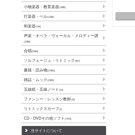
小物楽器・教育楽器
(1986)
打楽器・ベル
(1336)
和楽器
(726)
声楽・オペラ・ヴォーカル・メロディー譜
(1386)
合唱
(5463)
ソルフェージュ・リトミック
(657)
書籍・読み物
(27891)
雑誌・ムック
(2350)
五線紙・五線ノート
(31)
ファンシー・レッスン教材
(16)
リトミックスカーフ
(1)
CD・DVDその他ソフト
(7576)
当サイトについて