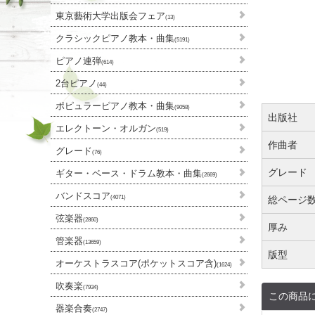
東京藝術大学出版会フェア
(13)
クラシックピアノ教本・曲集
(5191)
ピアノ連弾
(614)
2台ピアノ
(44)
ポピュラーピアノ教本・曲集
(9058)
出版社
エレクトーン・オルガン
(519)
作曲者
グレード
(76)
グレード
ギター・ベース・ドラム教本・曲集
(2669)
バンドスコア
(4071)
総ページ
弦楽器
(2860)
厚み
管楽器
(13659)
版型
オーケストラスコア(ポケットスコア含)
(1624)
吹奏楽
(7934)
この商品
器楽合奏
(2747)