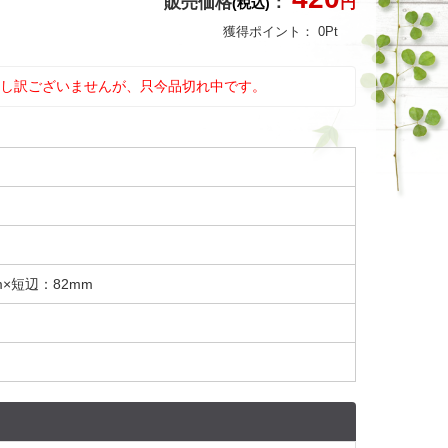
販売価格
：
円
(税込)
獲得ポイント：
0
Pt
し訳ございませんが、只今品切れ中です。
m×短辺：82mm