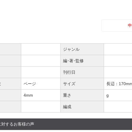
申
ジャンル
編･著･監修
刊行日
数
ページ
サイズ
長辺：170m
4mm
重さ
g
編成
に対するお客様の声