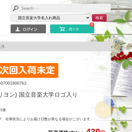
検索
0
入り
507001800762
カリヨン) 国立音楽大学ロゴ入り
日後
グ、在庫状況によりお届け日数が異なる場合がございます。
420