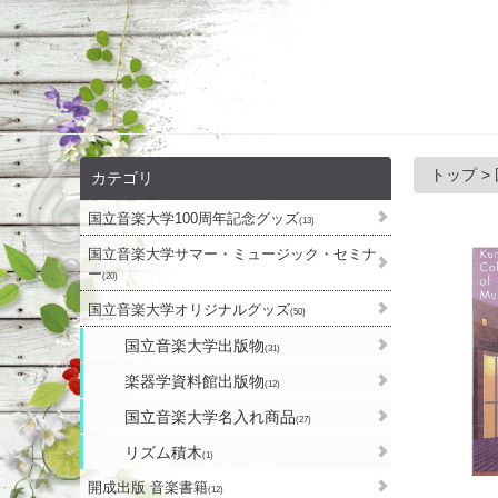
トップ
>
カテゴリ
国立音楽大学100周年記念グッズ
(13)
国立音楽大学サマー・ミュージック・セミナ
ー
(20)
国立音楽大学オリジナルグッズ
(50)
国立音楽大学出版物
(31)
楽器学資料館出版物
(12)
国立音楽大学名入れ商品
(27)
リズム積木
(1)
開成出版 音楽書籍
(12)