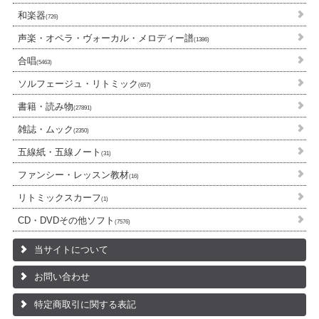
和楽器
(726)
声楽・オペラ・ヴォーカル・メロディー譜
(1386)
合唱
(5463)
ソルフェージュ・リトミック
(657)
書籍・読み物
(27891)
雑誌・ムック
(2350)
五線紙・五線ノート
(31)
ファンシー・レッスン教材
(16)
リトミックスカーフ
(1)
CD・DVDその他ソフト
(7576)
当サイトについて
お問い合わせ
特定商取引に関する表記