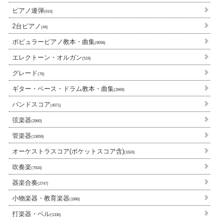
ピアノ連弾
(614)
2台ピアノ
(44)
ポピュラーピアノ教本・曲集
(9058)
エレクトーン・オルガン
(519)
グレード
(76)
ギター・ベース・ドラム教本・曲集
(2669)
バンドスコア
(4071)
弦楽器
(2860)
管楽器
(13659)
オーケストラスコア(ポケットスコア含)
(1624)
吹奏楽
(7934)
器楽合奏
(2747)
小物楽器・教育楽器
(1986)
打楽器・ベル
(1336)