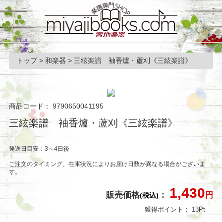
トップ
>
和楽器
>
三絃楽譜 袖香爐・蘆刈《三絃楽譜》
商品コード：
9790650041195
三絃楽譜 袖香爐・蘆刈《三絃楽譜》
発送日目安：3～4日後
ご注文のタイミング、在庫状況によりお届け日数が異なる場合がございま
す。
1,430
販売価格
：
円
(税込)
獲得ポイント：
13
Pt