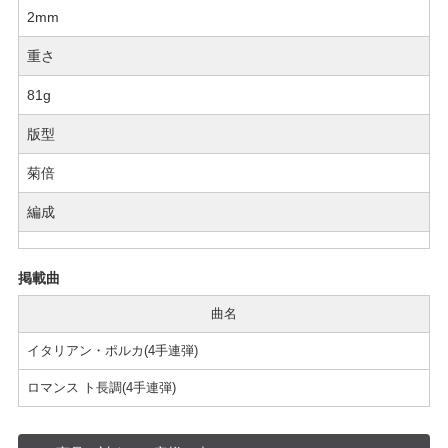
2mm
重さ
81g
版型
菊倍
編成
掲載曲
曲名
イタリアン・ポルカ(4手連弾)
ロマンス ト長調(4手連弾)