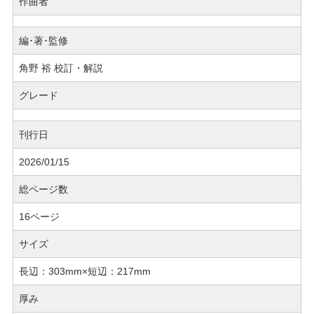
作曲者
編･著･監修
角野 裕 校訂・解説
グレード
刊行日
2026/01/15
総ページ数
16ページ
サイズ
長辺：303mm×短辺：217mm
厚み