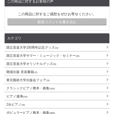
この商品に対するお客様の声
この商品に対するご感想をぜひお寄せください。
新規コメントを書き込む
カテゴリ
国立音楽大学100周年記念グッズ
(13)
国立音楽大学サマー・ミュージック・セミナー
(20)
国立音楽大学オリジナルグッズ
(50)
開成出版 音楽書籍
(12)
東京藝術大学出版会フェア
(13)
クラシックピアノ教本・曲集
(5191)
ピアノ連弾
(614)
2台ピアノ
(44)
ポピュラーピアノ教本・曲集
(9058)