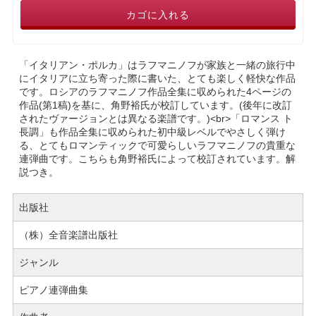
カゴに入れる
「イタリアン・ポルカ」はラフマニノフが家族と一緒の旅行中
にイタリアに立ち寄った際に書いた、とても楽しく軽快な作品
です。ロシアのラフマニノフ作品全集に収められた4ページの
作品(第1稿)を基に、角野裕氏が校訂しています。(後年に改訂
されたヴァージョンとは異なる楽譜です。)<br>「ロマンス ト
長調」も作品全集に収められた初中級レベルでやさしく弾け
る、とてもロマンティックで可愛らしいラフマニノフの貴重な
連弾曲です。こちらも角野裕氏によって校訂されています。解
説つき。
出版社
（株）全音楽譜出版社
ジャンル
ピアノ連弾曲集