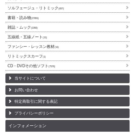
ソルフェージュ・リトミック
(657)
書籍・読み物
(27891)
雑誌・ムック
(2350)
五線紙・五線ノート
(31)
ファンシー・レッスン教材
(16)
リトミックスカーフ
(1)
CD・DVDその他ソフト
(7576)
当サイトについて
お問い合わせ
特定商取引に関する表記
プライバシーポリシー
インフォメーション