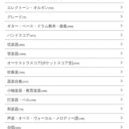
エレクトーン・オルガン
(519)
グレード
(76)
ギター・ベース・ドラム教本・曲集
(2669)
バンドスコア
(4071)
弦楽器
(2860)
管楽器
(13659)
オーケストラスコア(ポケットスコア含)
(1624)
吹奏楽
(7934)
器楽合奏
(2747)
小物楽器・教育楽器
(1986)
打楽器・ベル
(1336)
和楽器
(726)
声楽・オペラ・ヴォーカル・メロディー譜
(1386)
合唱
(5463)