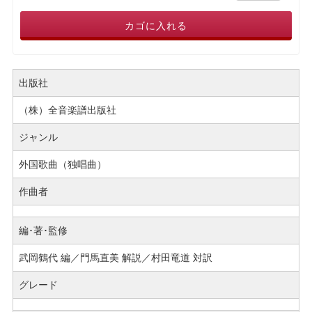
カゴに入れる
出版社
（株）全音楽譜出版社
ジャンル
外国歌曲（独唱曲）
作曲者
編･著･監修
武岡鶴代 編／門馬直美 解説／村田竜道 対訳
グレード