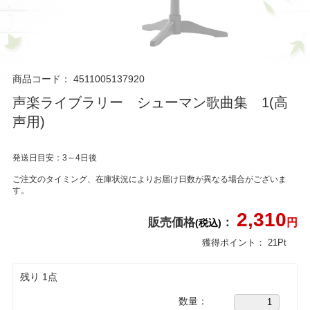
商品コード：
4511005137920
声楽ライブラリー シューマン歌曲集 1(高
声用)
発送日目安：3～4日後
ご注文のタイミング、在庫状況によりお届け日数が異なる場合がございま
す。
2,310
販売価格
：
円
(税込)
獲得ポイント：
21
Pt
残り 1点
数量：