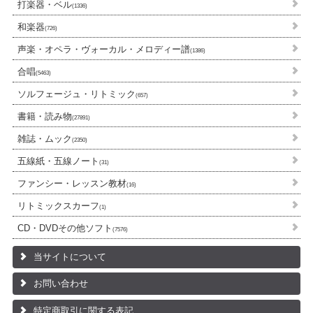
打楽器・ベル
(1336)
和楽器
(726)
声楽・オペラ・ヴォーカル・メロディー譜
(1386)
合唱
(5463)
ソルフェージュ・リトミック
(657)
書籍・読み物
(27891)
雑誌・ムック
(2350)
五線紙・五線ノート
(31)
ファンシー・レッスン教材
(16)
リトミックスカーフ
(1)
CD・DVDその他ソフト
(7576)
当サイトについて
お問い合わせ
特定商取引に関する表記