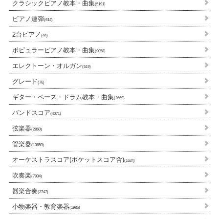
クラシックピアノ教本・曲集
(5191)
ピアノ連弾
(614)
2台ピアノ
(44)
ポピュラーピアノ教本・曲集
(9058)
エレクトーン・オルガン
(519)
グレード
(76)
ギター・ベース・ドラム教本・曲集
(2669)
バンドスコア
(4071)
弦楽器
(2860)
管楽器
(13659)
オーケストラスコア(ポケットスコア含)
(1624)
吹奏楽
(7934)
器楽合奏
(2747)
小物楽器・教育楽器
(1986)