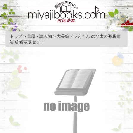
トップ
>
書籍・読み物
>
大長編ドラえもん のび太の海底鬼
岩城 愛蔵版セット