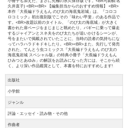
小冊子も加えた、まさに究極の永久保存版です。<BR>(装幀:名
久井直子) <BR><BR> 【編集担当からのおすすめ情報】 <BR>
本作「大長編ドラえもん のび太の海底鬼岩城」は、『コロコ
ロコミック』初出復刻版でこその「味わい甲斐」のある作品で
す。<BR>改題以前のタイトル、「のび太の海底城」が大きく
書かれた扉ページをまじまじと眺めたり、バギーに乗って爆走
するジャイアンとスネ夫をのび太たちが追いかけるシーンが、
号をまたいで掲載されていたことに、当時の読者の気持ちにな
ってハラハラドキドキしたり。<BR><BR>また、先行して発売
された、てんとう虫コミックス『大長編ドラえもん のび太の
海底鬼岩城 スペシャル版』の特典小冊子「大長編ドラえもん
ひみつとあゆみ」の解説をお読みになった方には、そこから続
く、より深い作品鑑賞として、本書を特におすすめします!
出版社
小学館
ジャンル
評論・エッセイ・読み物・その他
作曲者