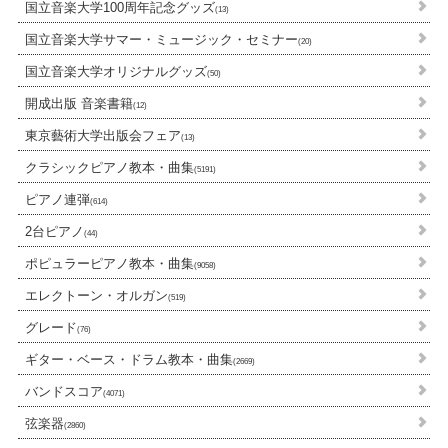
国立音楽大学100周年記念グッズ
(13)
国立音楽大学サマー・ミュージック・セミナー
(20)
国立音楽大学オリジナルグッズ
(50)
開成出版 音楽書籍
(12)
東京藝術大学出版会フェア
(13)
クラシックピアノ教本・曲集
(5191)
ピアノ連弾
(614)
2台ピアノ
(44)
ポピュラーピアノ教本・曲集
(9058)
エレクトーン・オルガン
(519)
グレード
(76)
ギター・ベース・ドラム教本・曲集
(2669)
バンドスコア
(4071)
弦楽器
(2860)