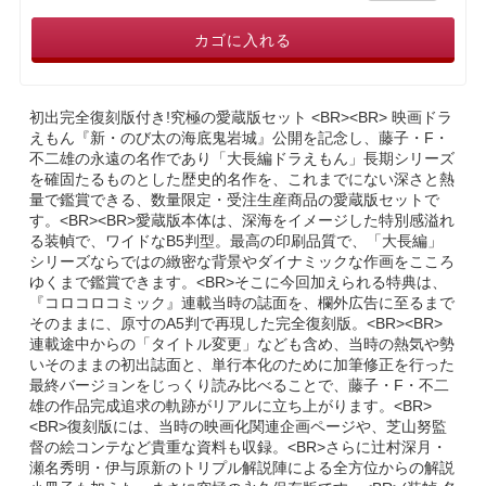
カゴに入れる
初出完全復刻版付き!究極の愛蔵版セット <BR><BR> 映画ドラ
えもん『新・のび太の海底鬼岩城』公開を記念し、藤子・F・
不二雄の永遠の名作であり「大長編ドラえもん」長期シリーズ
を確固たるものとした歴史的名作を、これまでにない深さと熱
量で鑑賞できる、数量限定・受注生産商品の愛蔵版セットで
す。<BR><BR>愛蔵版本体は、深海をイメージした特別感溢れ
る装幀で、ワイドなB5判型。最高の印刷品質で、「大長編」
シリーズならではの緻密な背景やダイナミックな作画をこころ
ゆくまで鑑賞できます。<BR>そこに今回加えられる特典は、
『コロコロコミック』連載当時の誌面を、欄外広告に至るまで
そのままに、原寸のA5判で再現した完全復刻版。<BR><BR>
連載途中からの「タイトル変更」なども含め、当時の熱気や勢
いそのままの初出誌面と、単行本化のために加筆修正を行った
最終バージョンをじっくり読み比べることで、藤子・F・不二
雄の作品完成追求の軌跡がリアルに立ち上がります。<BR>
<BR>復刻版には、当時の映画化関連企画ページや、芝山努監
督の絵コンテなど貴重な資料も収録。<BR>さらに辻村深月・
瀬名秀明・伊与原新のトリプル解説陣による全方位からの解説