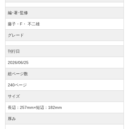
編･著･監修
藤子・F・ 不二雄
グレード
刊行日
2026/06/25
総ページ数
240ページ
サイズ
長辺：257mm×短辺：182mm
厚み