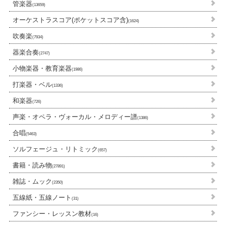
管楽器
(13659)
オーケストラスコア(ポケットスコア含)
(1624)
吹奏楽
(7934)
器楽合奏
(2747)
小物楽器・教育楽器
(1986)
打楽器・ベル
(1336)
和楽器
(726)
声楽・オペラ・ヴォーカル・メロディー譜
(1386)
合唱
(5463)
ソルフェージュ・リトミック
(657)
書籍・読み物
(27891)
雑誌・ムック
(2350)
五線紙・五線ノート
(31)
ファンシー・レッスン教材
(16)