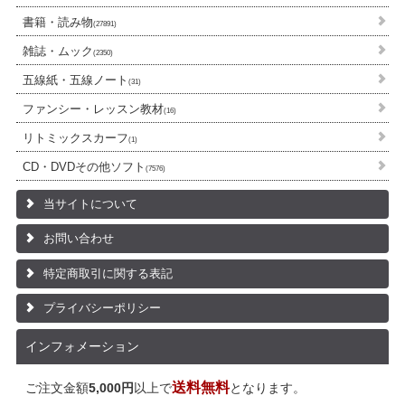
書籍・読み物
(27891)
雑誌・ムック
(2350)
五線紙・五線ノート
(31)
ファンシー・レッスン教材
(16)
リトミックスカーフ
(1)
CD・DVDその他ソフト
(7576)
当サイトについて
お問い合わせ
特定商取引に関する表記
プライバシーポリシー
インフォメーション
送料無料
ご注文金額
5,000円
以上で
となります。