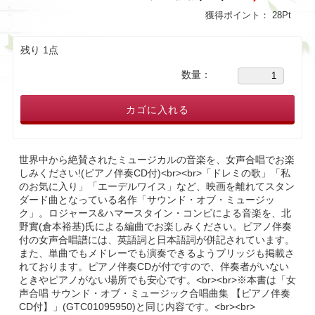
獲得ポイント：
28
Pt
残り 1点
数量：
カゴに入れる
世界中から絶賛されたミュージカルの音楽を、女声合唱でお楽
しみください!(ピアノ伴奏CD付)<br><br>「ドレミの歌」「私
のお気に入り」「エーデルワイス」など、映画を離れてスタン
ダード曲となっている名作「サウンド・オブ・ミュージッ
ク」。ロジャース&ハマースタイン・コンビによる音楽を、北
野實(倉本裕基)氏による編曲でお楽しみください。ピアノ伴奏
付の女声合唱譜には、英語詞と日本語詞が併記されています。
また、単曲でもメドレーでも演奏できるようブリッジも掲載さ
れております。ピアノ伴奏CDが付ですので、伴奏者がいない
ときやピアノがない場所でも安心です。<br><br>※本書は「女
声合唱 サウンド・オブ・ミュージック合唱曲集 【ピアノ伴奏
CD付】」(GTC01095950)と同じ内容です。<br><br>