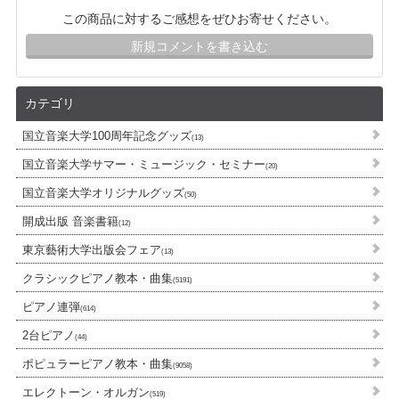
この商品に対するご感想をぜひお寄せください。
新規コメントを書き込む
カテゴリ
国立音楽大学100周年記念グッズ
(13)
国立音楽大学サマー・ミュージック・セミナー
(20)
国立音楽大学オリジナルグッズ
(50)
開成出版 音楽書籍
(12)
東京藝術大学出版会フェア
(13)
クラシックピアノ教本・曲集
(5191)
ピアノ連弾
(614)
2台ピアノ
(44)
ポピュラーピアノ教本・曲集
(9058)
エレクトーン・オルガン
(519)