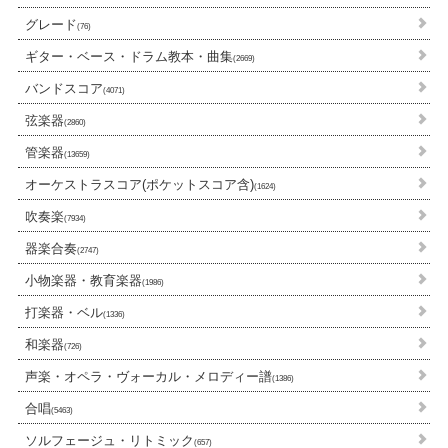
グレード
(76)
ギター・ベース・ドラム教本・曲集
(2669)
バンドスコア
(4071)
弦楽器
(2860)
管楽器
(13659)
オーケストラスコア(ポケットスコア含)
(1624)
吹奏楽
(7934)
器楽合奏
(2747)
小物楽器・教育楽器
(1986)
打楽器・ベル
(1336)
和楽器
(726)
声楽・オペラ・ヴォーカル・メロディー譜
(1386)
合唱
(5463)
ソルフェージュ・リトミック
(657)