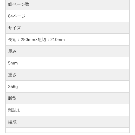
総ページ数
84ページ
サイズ
長辺：280mm×短辺：210mm
厚み
5mm
重さ
256g
版型
雑誌１
編成