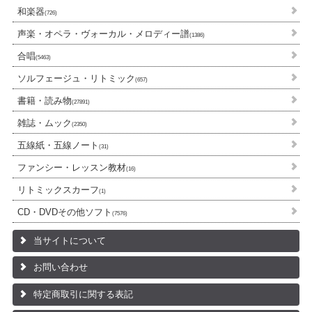
和楽器
(726)
声楽・オペラ・ヴォーカル・メロディー譜
(1386)
合唱
(5463)
ソルフェージュ・リトミック
(657)
書籍・読み物
(27891)
雑誌・ムック
(2350)
五線紙・五線ノート
(31)
ファンシー・レッスン教材
(16)
リトミックスカーフ
(1)
CD・DVDその他ソフト
(7576)
当サイトについて
お問い合わせ
特定商取引に関する表記