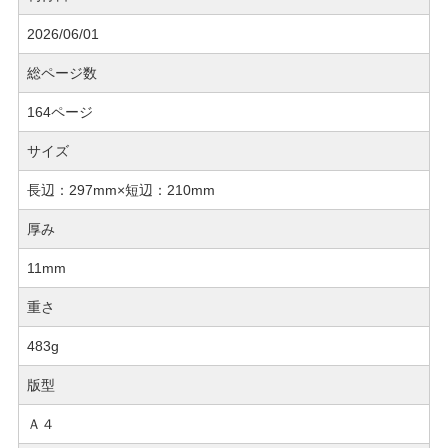
2026/06/01
総ページ数
164ページ
サイズ
長辺：297mm×短辺：210mm
厚み
11mm
重さ
483g
版型
Ａ４