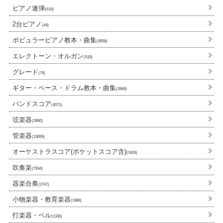
ピアノ連弾
(614)
2台ピアノ
(44)
ポピュラーピアノ教本・曲集
(9058)
エレクトーン・オルガン
(519)
グレード
(76)
ギター・ベース・ドラム教本・曲集
(2669)
バンドスコア
(4071)
弦楽器
(2860)
管楽器
(13659)
オーケストラスコア(ポケットスコア含)
(1624)
吹奏楽
(7934)
器楽合奏
(2747)
小物楽器・教育楽器
(1986)
打楽器・ベル
(1336)