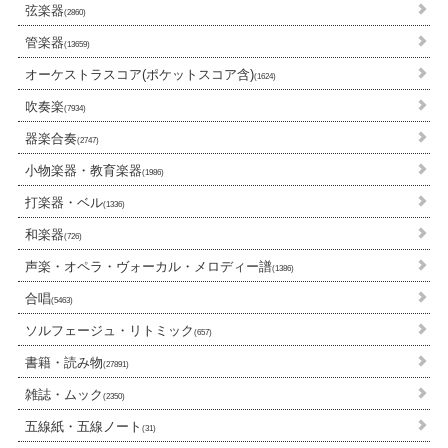
弦楽器
(2860)
管楽器
(13659)
オーケストラスコア(ポケットスコア含)
(1624)
吹奏楽
(7934)
器楽合奏
(2747)
小物楽器・教育楽器
(1986)
打楽器・ベル
(1336)
和楽器
(726)
声楽・オペラ・ヴォーカル・メロディー譜
(1386)
合唱
(5463)
ソルフェージュ・リトミック
(657)
書籍・読み物
(27891)
雑誌・ムック
(2350)
五線紙・五線ノート
(31)