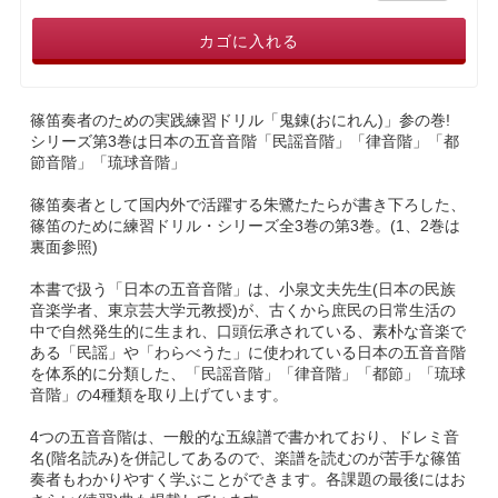
カゴに入れる
篠笛奏者のための実践練習ドリル「鬼錬(おにれん)」参の巻!
シリーズ第3巻は日本の五音音階「民謡音階」「律音階」「都
節音階」「琉球音階」
篠笛奏者として国内外で活躍する朱鷺たたらが書き下ろした、
篠笛のために練習ドリル・シリーズ全3巻の第3巻。(1、2巻は
裏面参照)
本書で扱う「日本の五音音階」は、小泉文夫先生(日本の民族
音楽学者、東京芸大学元教授)が、古くから庶民の日常生活の
中で自然発生的に生まれ、口頭伝承されている、素朴な音楽で
ある「民謡」や「わらべうた」に使われている日本の五音音階
を体系的に分類した、「民謡音階」「律音階」「都節」「琉球
音階」の4種類を取り上げています。
4つの五音音階は、一般的な五線譜で書かれており、ドレミ音
名(階名読み)を併記してあるので、楽譜を読むのが苦手な篠笛
奏者もわかりやすく学ぶことができます。各課題の最後にはお