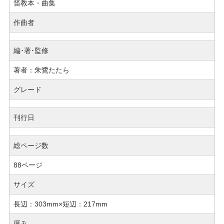
笛教本・曲集
作曲者
編･著･監修
著者：朱鷺たたら
グレード
刊行日
総ページ数
88ページ
サイズ
長辺：303mm×短辺：217mm
厚み