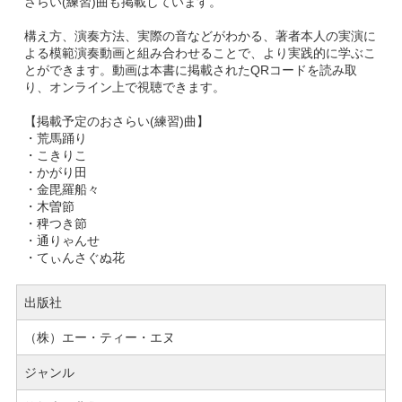
さらい(練習)曲も掲載しています。
構え方、演奏方法、実際の音などがわかる、著者本人の実演に
よる模範演奏動画と組み合わせることで、より実践的に学ぶこ
とができます。動画は本書に掲載されたQRコードを読み取
り、オンライン上で視聴できます。
【掲載予定のおさらい(練習)曲】
・荒馬踊り
・こきりこ
・かがり田
・金毘羅船々
・木曽節
・稗つき節
・通りゃんせ
・てぃんさぐぬ花
出版社
（株）エー・ティー・エヌ
ジャンル