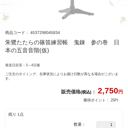
商品コード：
4537298045834
朱鷺たたらの篠笛練習帳 鬼錬 参の巻 日
本の五音音階(仮)
発送日目安：3～4日後
ご注文のタイミング、在庫状況によりお届け日数が異なる場合がございま
す。
2,750
販売価格
：
円
(税込)
獲得ポイント：
25
Pt
残り 1点
数量：