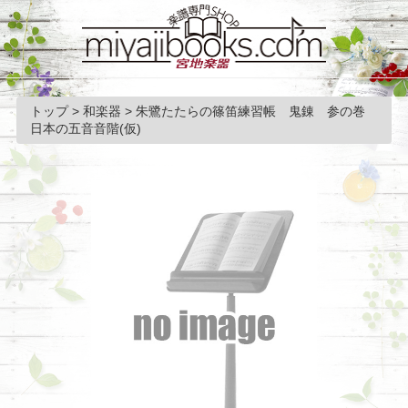
トップ
>
和楽器
>
朱鷺たたらの篠笛練習帳 鬼錬 参の巻
日本の五音音階(仮)