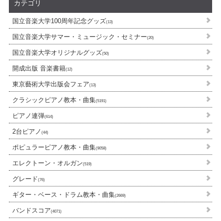
カテゴリ
国立音楽大学100周年記念グッズ
(13)
国立音楽大学サマー・ミュージック・セミナー
(20)
国立音楽大学オリジナルグッズ
(50)
開成出版 音楽書籍
(12)
東京藝術大学出版会フェア
(13)
クラシックピアノ教本・曲集
(5191)
ピアノ連弾
(614)
2台ピアノ
(44)
ポピュラーピアノ教本・曲集
(9058)
エレクトーン・オルガン
(519)
グレード
(76)
ギター・ベース・ドラム教本・曲集
(2669)
バンドスコア
(4071)