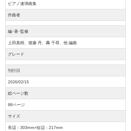
ピアノ連弾曲集
作曲者
編･著･監修
上田真樹、後藤 丹、轟 千尋、他 編曲
グレード
刊行日
2026/02/15
総ページ数
88ページ
サイズ
長辺：303mm×短辺：217mm