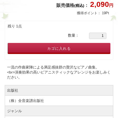
2,090
販売価格
：
円
(税込)
獲得ポイント：
19
Pt
残り 1点
数量：
カゴに入れる
一流の作曲家陣による満足感抜群の贅沢なピアノ曲集。
<br>演奏効果の高いピアニスティックなアレンジをお楽しみく
ださい。
出版社
（株）全音楽譜出版社
ジャンル