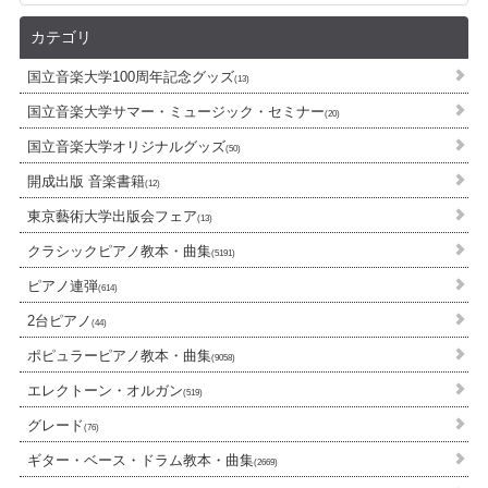
カテゴリ
国立音楽大学100周年記念グッズ
(13)
国立音楽大学サマー・ミュージック・セミナー
(20)
国立音楽大学オリジナルグッズ
(50)
開成出版 音楽書籍
(12)
東京藝術大学出版会フェア
(13)
クラシックピアノ教本・曲集
(5191)
ピアノ連弾
(614)
2台ピアノ
(44)
ポピュラーピアノ教本・曲集
(9058)
エレクトーン・オルガン
(519)
グレード
(76)
ギター・ベース・ドラム教本・曲集
(2669)