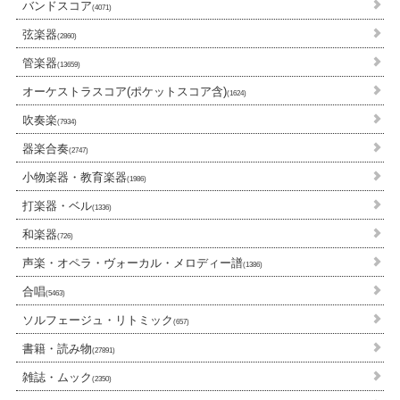
バンドスコア
(4071)
弦楽器
(2860)
管楽器
(13659)
オーケストラスコア(ポケットスコア含)
(1624)
吹奏楽
(7934)
器楽合奏
(2747)
小物楽器・教育楽器
(1986)
打楽器・ベル
(1336)
和楽器
(726)
声楽・オペラ・ヴォーカル・メロディー譜
(1386)
合唱
(5463)
ソルフェージュ・リトミック
(657)
書籍・読み物
(27891)
雑誌・ムック
(2350)