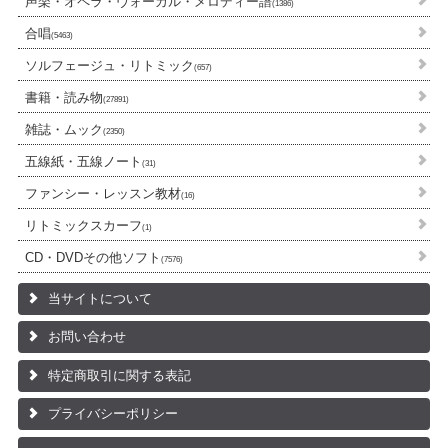
声楽・オペラ・ヴォーカル・メロディー譜
(1386)
合唱
(5463)
ソルフェージュ・リトミック
(657)
書籍・読み物
(27891)
雑誌・ムック
(2350)
五線紙・五線ノート
(31)
ファンシー・レッスン教材
(16)
リトミックスカーフ
(1)
CD・DVDその他ソフト
(7576)
当サイトについて
お問い合わせ
特定商取引に関する表記
プライバシーポリシー