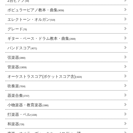
2台ピアノ
(44)
ポピュラーピアノ教本・曲集
(9058)
エレクトーン・オルガン
(519)
グレード
(76)
ギター・ベース・ドラム教本・曲集
(2669)
バンドスコア
(4071)
弦楽器
(2860)
管楽器
(13659)
オーケストラスコア(ポケットスコア含)
(1624)
吹奏楽
(7934)
器楽合奏
(2747)
小物楽器・教育楽器
(1986)
打楽器・ベル
(1336)
和楽器
(726)