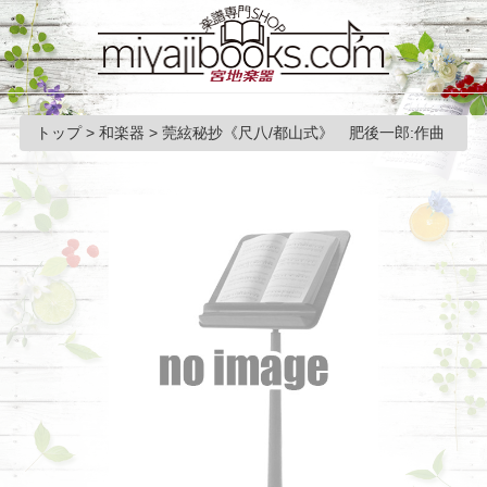
トップ
>
和楽器
>
莞絃秘抄《尺八/都山式》 肥後一郎:作曲