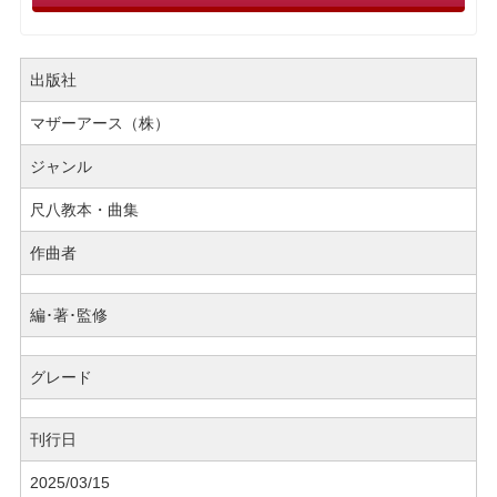
出版社
マザーアース（株）
ジャンル
尺八教本・曲集
作曲者
編･著･監修
グレード
刊行日
2025/03/15