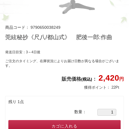
商品コード：
9790650038249
莞絃秘抄《尺八/都山式》 肥後一郎:作曲
発送日目安：3～4日後
ご注文のタイミング、在庫状況によりお届け日数が異なる場合がございま
す。
2,420
販売価格
：
円
(税込)
獲得ポイント：
22
Pt
残り 1点
数量：
カゴに入れる