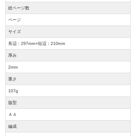
総ページ数
ページ
サイズ
長辺：297mm×短辺：210mm
厚み
2mm
重さ
107g
版型
Ａ４
編成