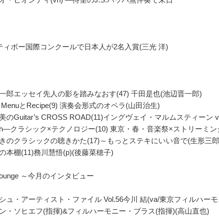
ティボー国際コンクールで日本人が2名入賞(三光 洋)
一郎エッセイ先人の影を踏みなおす(47) 千田是也(池辺晋一郎)
MenuとRecipe(9) 演奏会形式のオペラ(山田治生)
のGuitar’s CROSS ROAD(11)イングヴェイ・マルムスティーン vo
Tech―クラシック×テクノロジー(10) 東京・春・音楽祭×ストリーミ
きのクラシックの聴きかた(17)～もっとステキにいい音で(生形三郎
の本棚(11)務川慧悟(p)(後藤菜穂子)
ts Lounge ～今月のインタビュー
シュ・アーティスト・ファイル Vol.56今川 結(va/東京フィルハー
ン・ソヒエフ(指揮)&フィルハーモニー・ブラス(指揮)(高山直也)