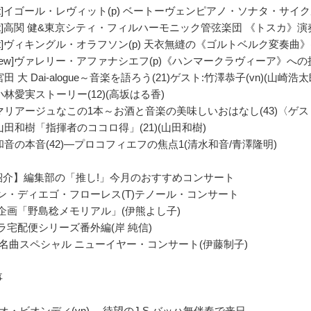
port]イゴール・レヴィット(p) ベートーヴェンピアノ・ソナタ・サイ
port]高関 健&東京シティ・フィルハーモニック管弦楽団 《トスカ》演
port]ヴィキングル・オラフソン(p) 天衣無縫の《ゴルトベルク変奏曲》
terview]ヴァレリー・アファナシエフ(p)《ハンマークラヴィーア》へ
宮田 大 Dai-alogue～音楽を語ろう(21)ゲスト:竹澤恭子(vn)(山崎浩太
]小林愛実ストーリー(12)(高坂はる香)
]マリアージュなこの1本～お酒と音楽の美味しいおはなし(43)〈ゲスト
]山田和樹「指揮者のココロ得」(21)(山田和樹)
]和音の本音(42)―プロコフィエフの焦点1(清水和音/青澤隆明)
紹介】編集部の「推し!」今月のおすすめコンサート
アン・ディエゴ・フローレス(T)テノール・コンサート
別企画「野島稔メモリアル」(伊熊よし子)
ペラ宅配便シリーズ番外編(岸 純信)
CO名曲スペシャル ニューイヤー・コンサート(伊藤制子)
事
オ・ビオンディ(vn) ―待望のJ.S.バッハ無伴奏で来日