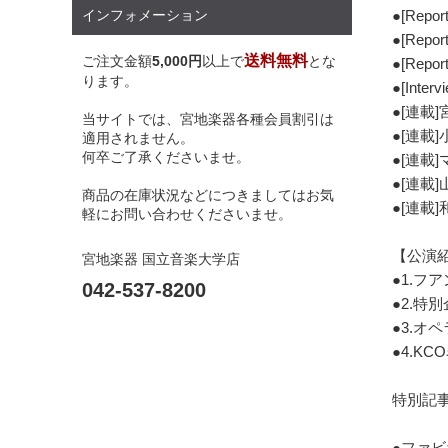
●[Re
インフォメーション
●[Re
送料無料
ご注文金額
5,000円
以上で
とな
●[Re
ります。
●[In
●[連載]
当サイトでは、宮地楽器各種会員割引は
●[連載
適用されません。
何卒ご了承くださいませ。
●[連載
●[連載
商品の在庫状況などにつきましてはお気
●[連載
軽にお問い合わせくださいませ。
【公演
宮地楽器 国立音楽大学店
●1.フ
042-537-8200
●2.特
●3.オ
●4.K
特別記
●ファビ