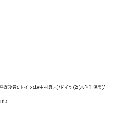
)
玲音)/ドイツ(1)(中村真人)/ドイツ(2)(来住千保美)/
也)