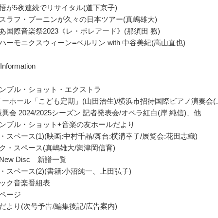
悟が5夜連続でリサイタル(道下京子)
ニスラフ・ブーニンが久々の日本ツアー(真嶋雄大)
あ国際音楽祭2023《レ・ボレアード》(那須田 務)
ハーモニクスウィーン=ベルリン with 中谷美紀(高山直也)
Information
ランブル・ショット・エクストラ
ーホール「こども定期」(山田治生)/横浜市招待国際ピアノ演奏会(上
興会 2024/2025シーズン 記者発表会/オペラ紅白(岸 純信)、他
ランブル・ショット+音楽の友ホールだより
・スペース(1)(映画:中村千晶/舞台:横溝幸子/展覧会:花田志織)
ク・スペース(真嶋雄大/満津岡信育)
New Disc 新譜一覧
・スペース(2)(書籍:小沼純一、上田弘子)
シック音楽番組表
のページ
だより(次号予告/編集後記/広告案内)