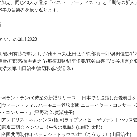
に加え、同じ40人が選ぶ「ベスト・アーティスト」と「期待の新人
23年の音楽界を振り返ります。
画
いこの1曲! 2023
明/飯田有抄/伊熊よし子/池田卓夫/上田弘子/岡部真一郎/奥田佳道/片
美雪/戸部亮/長井進之介/那須田務/野平多美/萩谷由喜子/長谷川京介/
崎浩太郎/山田治生/渡辺和彦/渡辺 和)
terview]ラン・ラン(p)待望の新譜リリース ―日本でも披露した愛奏曲
port]ウィーン・フィルハーモニー管弦楽団 ニューイヤー・コンサー
・コンサート」(平野玲音/廣瀬桂子)
port]アンドリス・ネルソンス(指揮)ライプツィヒ・ゲヴァントハウス管
port]東京二期会 ヘンツェ《午後の曳航》(山崎浩太郎)
port]全国共同制作オペラ J.シュトラウス2世《こうもり》(山田治生)