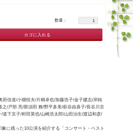
数量：
カゴに入れる
奥田佳道/小畑恒夫/片桐卓也/加藤浩子/金子建志/岸純
之/戸部 亮/那須田 務/野平多美/萩谷由喜子/長谷川京
一/道下京子/村田英也/山崎浩太郎/山田治生/渡辺和彦/
に印象に残った10公演を紹介する「コンサート・ベスト