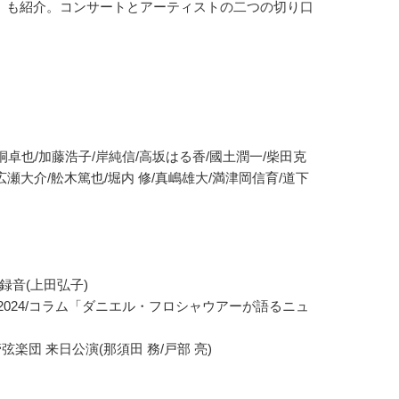
」も紹介。コンサートとアーティストの二つの切り口
桐卓也/加藤浩子/岸純信/高坂はる香/國土潤一/柴田克
広瀬大介/舩木篤也/堀内 修/真嶋雄大/満津岡信育/道下
を録音(上田弘子)
ト2024/コラム「ダニエル・フロシャウアーが語るニュ
弦楽団 来日公演(那須田 務/戸部 亮)