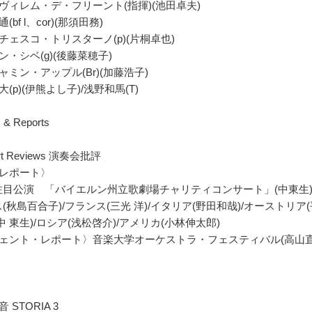
ヴィレム・デ・フリーント(指揮)(池田卓夫)
(bf l、cor)(那須田務)
チェスコ・トリスターノ(p)(片桐卓也)
ン・シベ(g)(後藤菜穂子)
ャミン・アップル(Br)(加藤浩子)
(p)(伊熊よし子)/浅野和馬(T)
 & Reports
rt Reviews 演奏会批評
外レポート〉
注目公演 「バイエルン州立歌劇場チャリティコンサート」(中東生
(秋島百合子)/フランス(三光 洋)/イタリア(野田和哉)/オーストリア(平野
中 東生)/ロシア(浅松啓介)/アメリカ(小林伸太郎)
ヴェント・レポート〉音楽大学オーケストラ・フェスティバル(高山直
 STORIA 3