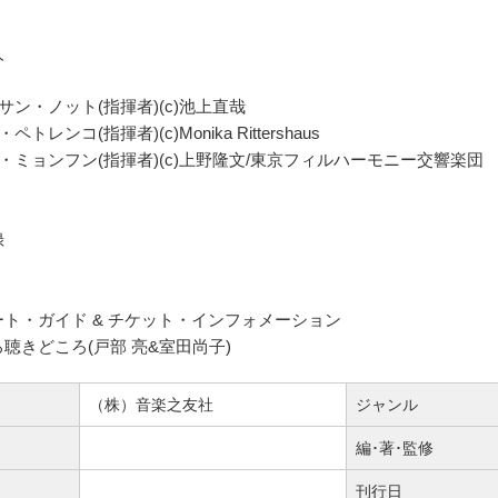
人
サン・ノット(指揮者)(c)池上直哉
ペトレンコ(指揮者)(c)Monika Rittershaus
・ミョンフン(指揮者)(c)上野隆文/東京フィルハーモニー交響楽団
録
ト・ガイド & チケット・インフォメーション
聴きどころ(戸部 亮&室田尚子)
（株）音楽之友社
ジャンル
編･著･監修
刊行日