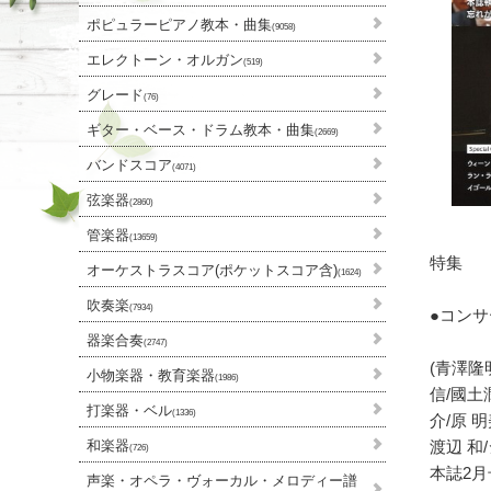
ポピュラーピアノ教本・曲集
(9058)
エレクトーン・オルガン
(519)
グレード
(76)
ギター・ベース・ドラム教本・曲集
(2669)
バンドスコア
(4071)
弦楽器
(2860)
管楽器
(13659)
特集
オーケストラスコア(ポケットスコア含)
(1624)
吹奏楽
(7934)
●コンサ
器楽合奏
(2747)
(青澤隆
小物楽器・教育楽器
(1986)
信/國土
打楽器・ベル
(1336)
介/原 
渡辺 和
和楽器
(726)
本誌2月
声楽・オペラ・ヴォーカル・メロディー譜