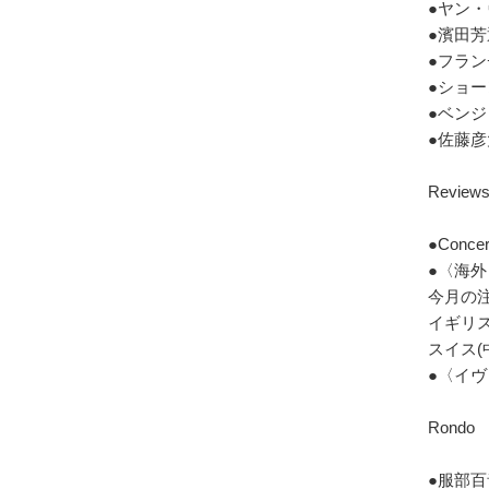
●ヤン・
●濱田芳通
●フラン
●ショー
●ベンジ
●佐藤彦大
Reviews
●Conce
●〈海
今月の
イギリス
スイス(
●〈イ
Rondo
●服部百音