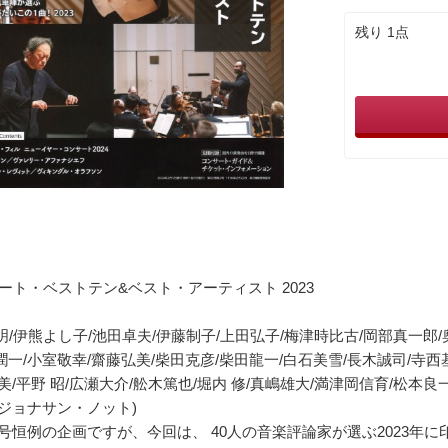
残り 1点
ート・ベストテン&ベスト・アーティスト 2023
明/伊熊よし子/池田卓夫/伊藤制子/上田弘子/梅津時比古/岡部真一郎/
潤一/小室敬幸/齋藤弘美/柴田克彦/柴田龍一/白石美雪/長木誠司/寺西基
明美/平野 昭/広瀬大介/舩木篤也/堀内 修/真嶋雄大/満津岡信育/松本良
/ジョナサン・ノット)
号恒例の企画ですが、今回は、 40人の音楽評論家が選ぶ2023年