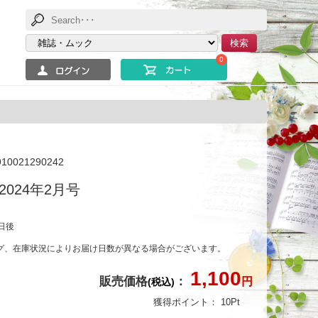
検索
0
910021290242
024年2月号
日後
グ、在庫状況によりお届け日数が異なる場合がございます。
1,100
販売価格
：
円
(税込)
獲得ポイント：
10
Pt