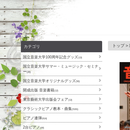
トップ
>
カテゴリ
国立音楽大学100周年記念グッズ
(13)
国立音楽大学サマー・ミュージック・セミナ
ー
(20)
国立音楽大学オリジナルグッズ
(50)
開成出版 音楽書籍
(12)
東京藝術大学出版会フェア
(13)
クラシックピアノ教本・曲集
(5191)
ピアノ連弾
(614)
2台ピアノ
(44)