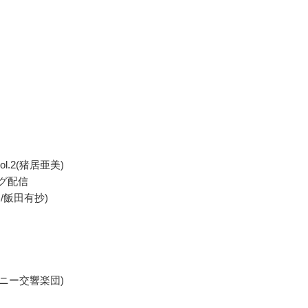
l.2(猪居亜美)
ング配信
/飯田有抄)
モニー交響楽団)