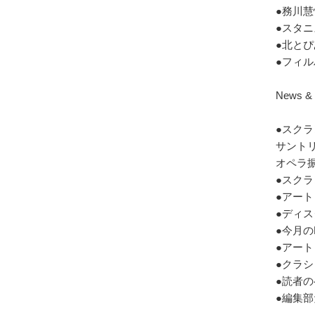
●務川慧
●スタ
●北とぴ
●フィル
News & 
●スク
サントリ
オペラ振
●スク
●アート
●ディス
●今月の
●アート
●クラ
●読者
●編集部