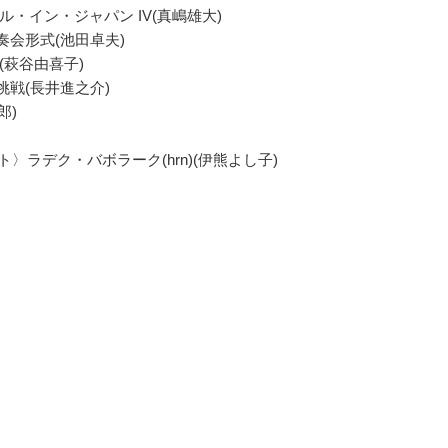
クル・イン・ジャパン IV(真嶋雄大)
奏会形式(池田卓夫)
(萩谷由喜子)
の挑戦(長井進之介)
郎)
〉ラデク・バボラーク(hrn)(伊熊よし子)