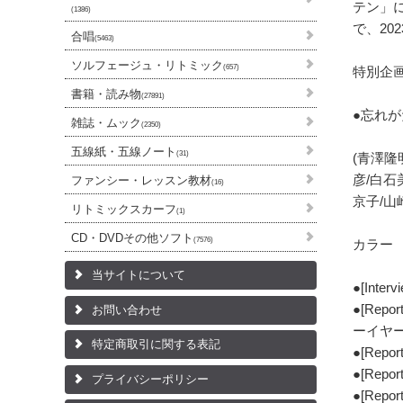
テン」
(1386)
で、20
合唱
(5463)
ソルフェージュ・リトミック
(657)
特別企
書籍・読み物
(27891)
●忘れがた
雑誌・ムック
(2350)
五線紙・五線ノート
(31)
(青澤隆
彦/白石
ファンシー・レッスン教材
(16)
京子/山
リトミックスカーフ
(1)
CD・DVDその他ソフト
(7576)
カラー
当サイトについて
●[In
●[Re
お問い合わせ
ーイヤー
特定商取引に関する表記
●[Re
●[Re
プライバシーポリシー
●[Re