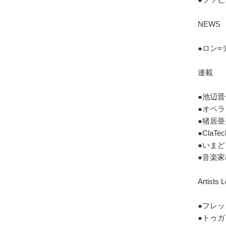
NEWS
●ロン=
連載
●池辺晋
●オペラ 
●猪居亜美
●Cla
●いまど
●音楽家
Artis
●フレッ
●トゥガ