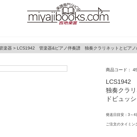
管楽器
>
LCS1942 管楽器&ピアノ伴奏譜 独奏クラリネットとピアノの
商品コード：
4
LCS19
独奏クラリ
ドビュッシー(
発送日目安：3～4
ご注文のタイミン