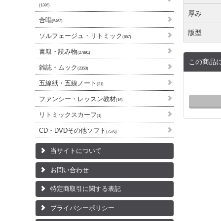
(1386)
厚み
合唱
(5463)
版型
ソルフェージュ・リトミック
(657)
書籍・読み物
(27891)
この商品
雑誌・ムック
(2350)
五線紙・五線ノート
(31)
ファンシー・レッスン教材
(16)
リトミックスカーフ
(1)
CD・DVDその他ソフト
(7576)
当サイトについて
お問い合わせ
特定商取引に関する表記
プライバシーポリシー