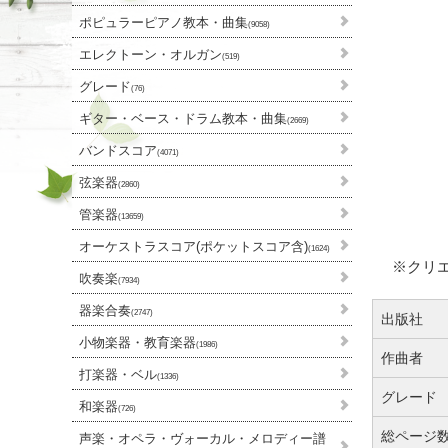
ポピュラーピアノ教本・曲集
(9058)
エレクトーン・オルガン
(519)
グレード
(76)
ギター・ベース・ドラム教本・曲集
(2669)
バンドスコア
(4071)
弦楽器
(2860)
管楽器
(13659)
オーケストラスコア(ポケットスコア含)
(1624)
※クリ
吹奏楽
(7934)
器楽合奏
(2747)
出版社
小物楽器・教育楽器
(1986)
作曲者
打楽器・ベル
(1336)
グレード
和楽器
(726)
総ページ
声楽・オペラ・ヴォーカル・メロディー譜