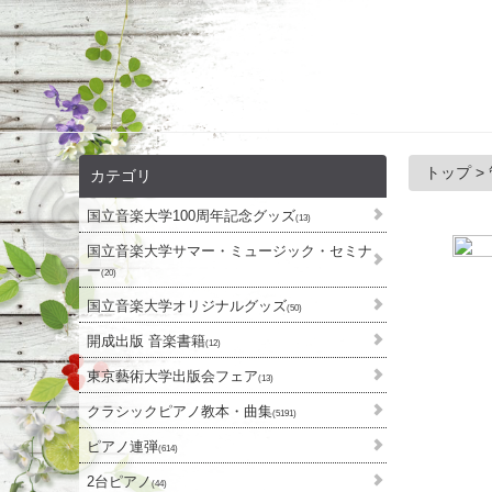
トップ
>
カテゴリ
国立音楽大学100周年記念グッズ
(13)
国立音楽大学サマー・ミュージック・セミナ
ー
(20)
国立音楽大学オリジナルグッズ
(50)
開成出版 音楽書籍
(12)
東京藝術大学出版会フェア
(13)
クラシックピアノ教本・曲集
(5191)
ピアノ連弾
(614)
2台ピアノ
(44)