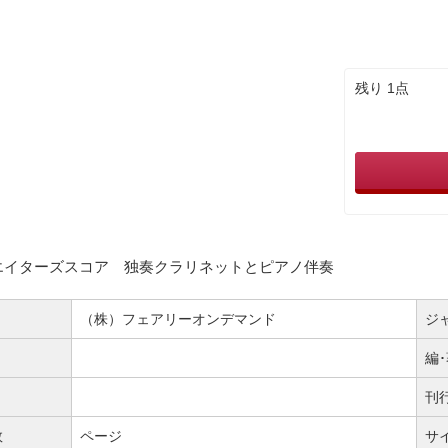
残り 1点
エイターズスコア 独奏クラリネットとピアノ伴奏
（株）フェアリーオンデマンド
ジ
編
刊
数
ページ
サ