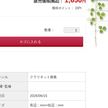
1,650
販売価格
：
円
(税込)
獲得ポイント：
15
Pt
数量：
カゴに入れる
ャンル
クラリネット曲集
･著･監修
行日
2026/06/15
イズ
長辺：mm×短辺：mm