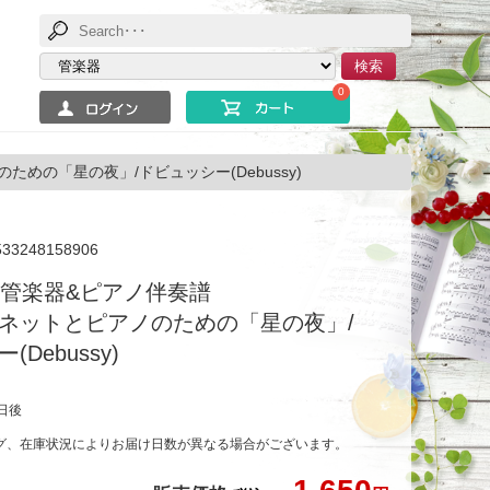
検索
0
ための「星の夜」/ドビュッシー(Debussy)
533248158906
42 管楽器&ピアノ伴奏譜
ネットとピアノのための「星の夜」/
Debussy)
日後
グ、在庫状況によりお届け日数が異なる場合がございます。