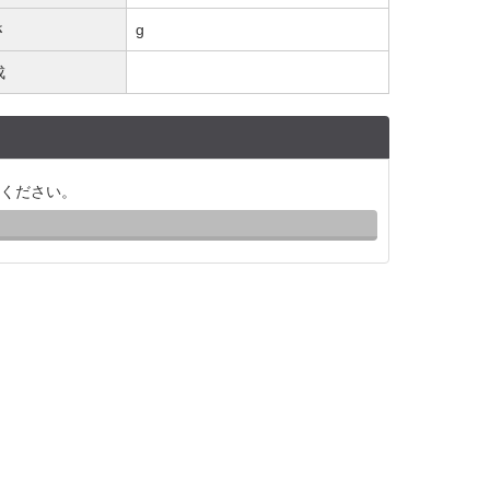
さ
g
成
ください。