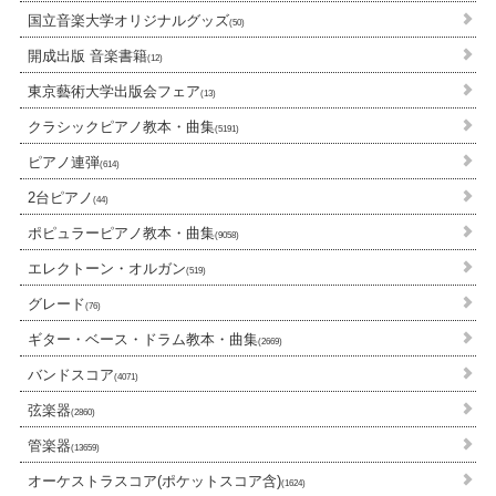
国立音楽大学オリジナルグッズ
(50)
開成出版 音楽書籍
(12)
東京藝術大学出版会フェア
(13)
クラシックピアノ教本・曲集
(5191)
ピアノ連弾
(614)
2台ピアノ
(44)
ポピュラーピアノ教本・曲集
(9058)
エレクトーン・オルガン
(519)
グレード
(76)
ギター・ベース・ドラム教本・曲集
(2669)
バンドスコア
(4071)
弦楽器
(2860)
管楽器
(13659)
オーケストラスコア(ポケットスコア含)
(1624)