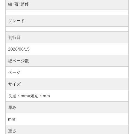
編･著･監修
グレード
刊行日
2026/06/15
総ページ数
ページ
サイズ
長辺：mm×短辺：mm
厚み
mm
重さ