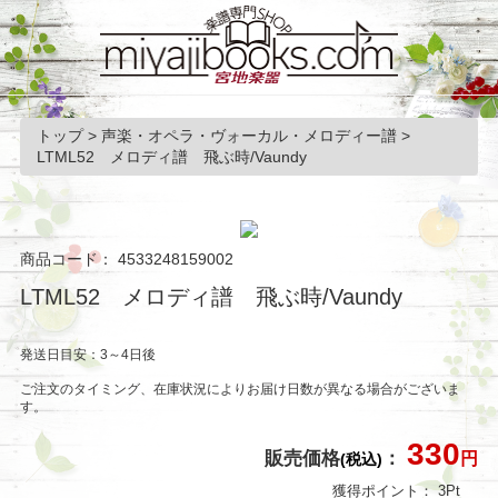
トップ
>
声楽・オペラ・ヴォーカル・メロディー譜
>
LTML52 メロディ譜 飛ぶ時/Vaundy
商品コード：
4533248159002
LTML52 メロディ譜 飛ぶ時/Vaundy
発送日目安：3～4日後
ご注文のタイミング、在庫状況によりお届け日数が異なる場合がございま
す。
330
販売価格
：
円
(税込)
獲得ポイント：
3
Pt