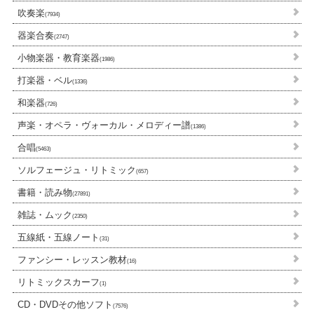
吹奏楽
(7934)
器楽合奏
(2747)
小物楽器・教育楽器
(1986)
打楽器・ベル
(1336)
和楽器
(726)
声楽・オペラ・ヴォーカル・メロディー譜
(1386)
合唱
(5463)
ソルフェージュ・リトミック
(657)
書籍・読み物
(27891)
雑誌・ムック
(2350)
五線紙・五線ノート
(31)
ファンシー・レッスン教材
(16)
リトミックスカーフ
(1)
CD・DVDその他ソフト
(7576)