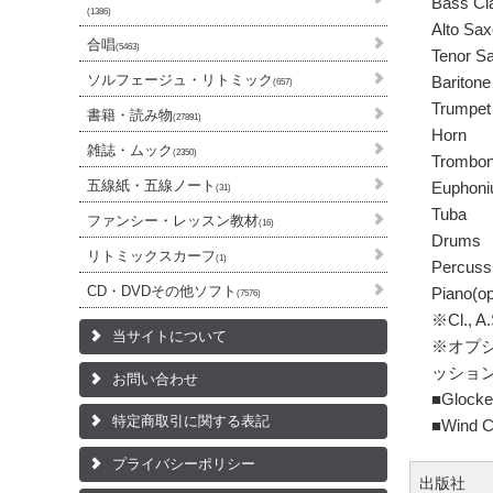
Bass Cla
(1386)
Alto Sa
合唱
(5463)
Tenor S
ソルフェージュ・リトミック
Bariton
(657)
Trumpet
書籍・読み物
(27891)
Horn
雑誌・ムック
(2350)
Trombo
五線紙・五線ノート
Euphon
(31)
Tuba
ファンシー・レッスン教材
(16)
Drums
リトミックスカーフ
(1)
Percuss
CD・DVDその他ソフト
Piano(op
(7576)
※Cl.,
当サイトについて
※オプ
ッション<
お問い合わせ
■Glocke
特定商取引に関する表記
■Wind C
プライバシーポリシー
出版社