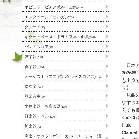
ポピュラーピアノ教本・曲集
(9058)
エレクトーン・オルガン
(519)
グレード
(76)
ギター・ベース・ドラム教本・曲集
(2669)
バンドスコア
(4071)
弦楽器
(2860)
日本の
管楽器
(13659)
2026
オーケストラスコア(ポケットスコア含)
(1624)
も上位で
吹奏楽
り】
(7934)
原曲の
器楽合奏
(2747)
やすさ
小物楽器・教育楽器
(1986)
えても
打楽器・ベル
<br><br
(1336)
Flute
和楽器
(726)
Clarinet
声楽・オペラ・ヴォーカル・メロディー譜