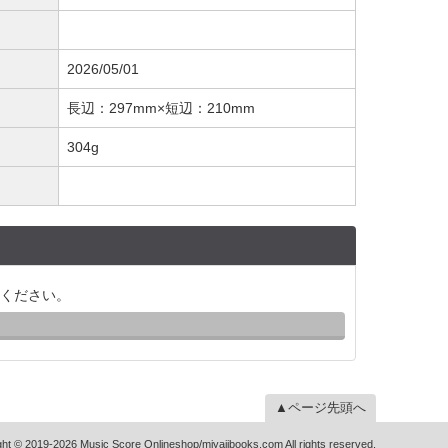
2026/05/01
長辺：297mm×短辺：210mm
304g
ください。
▲ページ先頭へ
ht © 2019-2026 Music Score Onlineshop/miyajibooks.com All rights reserved.