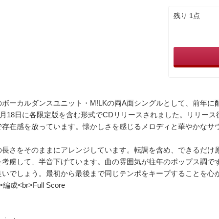
残り 1点
ボーカルダンスユニット・M!LKの両A面シングルとして、前年に
年2月18日に各限定版を含む形式でCDリリースされました。リリース
存在感を放っています。懐かしさを感じるメロディと華やかなサウンド
長さをそのままにアレンジしています。転調を含め、できるだけ原曲
を考慮して、半音下げています。曲の雰囲気が往年のポップス調で
良いでしょう。最初から最後まで同じテンポをキープすることを心
>編成<br>Full Score