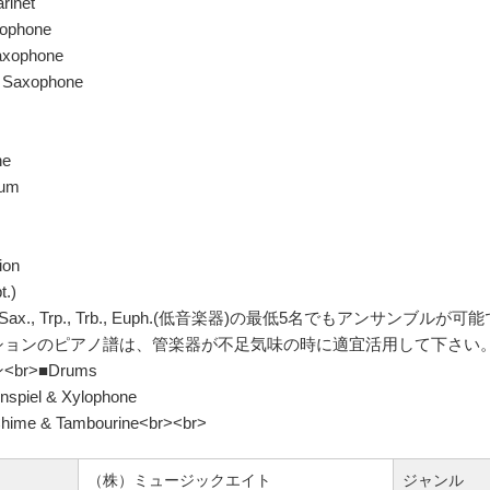
rinet
xophone
axophone
e Saxophone
ne
ium
ion
t.)
 A.Sax., Trp., Trb., Euph.(低音楽器)の最低5名でもアンサンブルが
ションのピアノ譜は、管楽器が不足気味の時に適宜活用して下さい。小
br>■Drums
nspiel & Xylophone
hime & Tambourine<br><br>
（株）ミュージックエイト
ジャンル