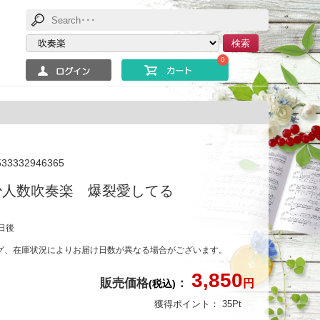
検索
0
533332946365
 少人数吹奏楽 爆裂愛してる
日後
グ、在庫状況によりお届け日数が異なる場合がございます。
3,850
販売価格
：
円
(税込)
獲得ポイント：
35
Pt