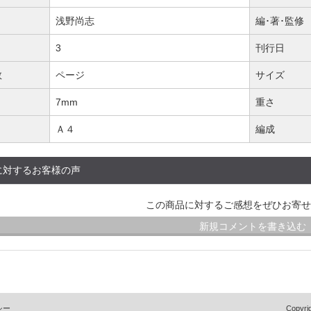
浅野尚志
編･著･監修
3
刊行日
数
ページ
サイズ
7mm
重さ
Ａ４
編成
に対するお客様の声
この商品に対するご感想をぜひお寄せ
新規コメントを書き込む
シー
Copyrig