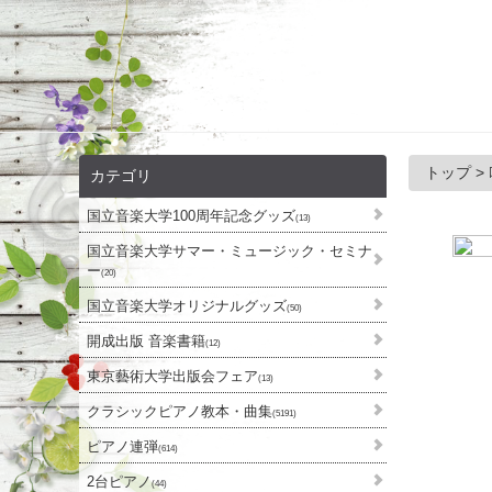
トップ
>
カテゴリ
国立音楽大学100周年記念グッズ
(13)
国立音楽大学サマー・ミュージック・セミナ
ー
(20)
国立音楽大学オリジナルグッズ
(50)
開成出版 音楽書籍
(12)
東京藝術大学出版会フェア
(13)
クラシックピアノ教本・曲集
(5191)
ピアノ連弾
(614)
2台ピアノ
(44)