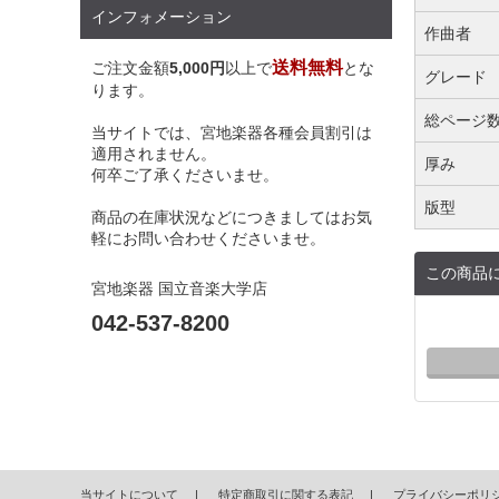
インフォメーション
作曲者
送料無料
ご注文金額
5,000円
以上で
とな
グレード
ります。
総ページ
当サイトでは、宮地楽器各種会員割引は
適用されません。
厚み
何卒ご了承くださいませ。
版型
商品の在庫状況などにつきましてはお気
軽にお問い合わせくださいませ。
この商品
宮地楽器 国立音楽大学店
042-537-8200
当サイトについて
特定商取引に関する表記
プライバシーポリ