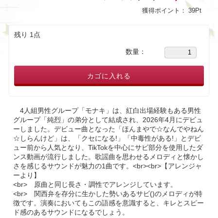
獲得ポイント：
39
Pt
残り 1点
数量：
カゴに入れる
4人組男性グループ「モナキ」は、紅白出場経験もある男性
グループ「純烈」の弟分として結成され、2026年4月にデビュ
ーしました。デビュー曲となった「ほんまやで☆なんでやねん
☆しらんけど」は、「クセになる!」「中毒性がある!」とデビ
ュー前から人気となり、TikTokを中心にサビ部分を使用したダ
ンス動画が流行しました。歌謡曲を思わせるメロディと懐かし
さを感じるサウンドが魅力の1曲です。<br><br>【アレンジャ
ーより】
<br> 原曲と同じ長さ・調性でアレンジしています。
<br> 関西弁を存分に生かした勢いあるサビ()のメロディが特
徴です。演奏においてもこの語感を意識すると、キレとスピー
ド感のあるサウンドになるでしょう。