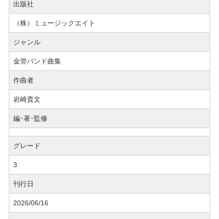
出版社
（株）ミュージックエイト
ジャンル
金管バンド曲集
作曲者
岩崎貴文
編･著･監修
グレード
3
刊行日
2026/06/16