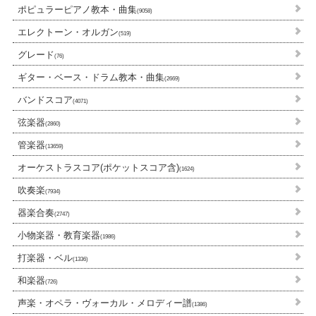
ポピュラーピアノ教本・曲集
(9058)
エレクトーン・オルガン
(519)
グレード
(76)
ギター・ベース・ドラム教本・曲集
(2669)
バンドスコア
(4071)
弦楽器
(2860)
管楽器
(13659)
オーケストラスコア(ポケットスコア含)
(1624)
吹奏楽
(7934)
器楽合奏
(2747)
小物楽器・教育楽器
(1986)
打楽器・ベル
(1336)
和楽器
(726)
声楽・オペラ・ヴォーカル・メロディー譜
(1386)