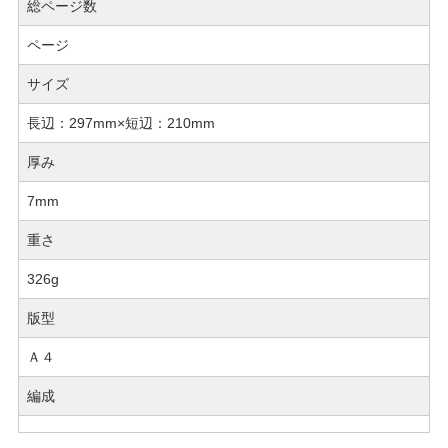
総ページ数
ページ
サイズ
長辺：297mm×短辺：210mm
厚み
7mm
重さ
326g
版型
Ａ４
編成