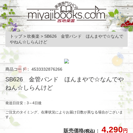
トップ
>
吹奏楽
>
SB626 金管バンド ほんまやで☆なんで
やねん☆しらんけど
商品コード：
4533332876266
SB626 金管バンド ほんまやで☆なんでや
ねん☆しらんけど
発送日目安：3～4日後
ご注文のタイミング、在庫状況によりお届け日数が異なる場合がございま
す。
4,290
販売価格
：
円
(税込)